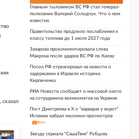
Главным тыловиком ВС РФ стал генерал-
полковник Валерий Солодчук. Что о нем
известно
ство
Правительство продлило послабления к
х
классу топлива до 1 июля 2027 года
Захарова прокомментировала слова
Макрона после ударов ВС РФ по Киеву
Посол РФ отреагировал на новости о
виях
задержании в Израиле историка
Кирпиченка
РИА Новости сообщает о массовой охоте
на сотрудников военкоматов на Украине
, сказал
Пост Дмитриева в X о "варварах у ворот"
Испании набрал миллион просмотров
Фото
Звезду сериала "СашаТаня" Рубцову