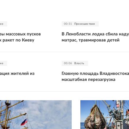
ие
00:51
Происшествия
ры массовых пусков
В Ленобласти лодка сбила над
х ракет по Киеву
матрас, травмировав детей
ие
00:06
Власть
уация жителей из
Главную площадь Владивосток
масштабная перезагрузка