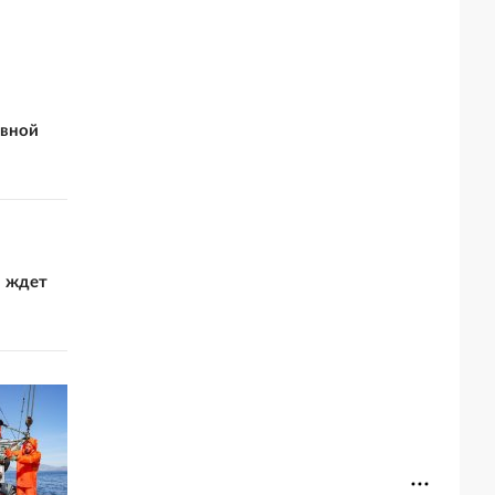
увной
а ждет