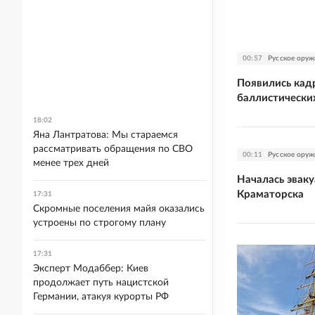
00:57
Русское оруж
Появились кад
баллистически
18:02
Яна Лантратова: Мы стараемся
рассматривать обращения по СВО
00:11
Русское оруж
менее трех дней
Началась эвак
Краматорска
17:31
Скромные поселения майя оказались
устроены по строгому плану
17:31
Эксперт Модаббер: Киев
продолжает путь нацистской
Германии, атакуя курорты РФ