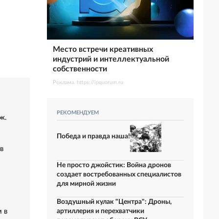
Место встречи креативных
индустрий и интеллектуальной
собственности
Реклама. https://ipquorum.ru
РЕКОМЕНДУЕМ
ж.
Победа и правда наша!
в
Не просто джойстик: Война дронов
создает востребованных специалистов
для мирной жизни
Воздушный кулак "Центра": Дроны,
 в
артиллерия и перехватчики