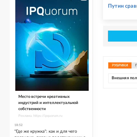
Путин срав
РУБРИКИ
Внешняя по
Место встречи креативных
индустрий и интеллектуальной
собственности
Реклама. https://ipquorum.ru
18:52
"Где же кружка": как и для чего