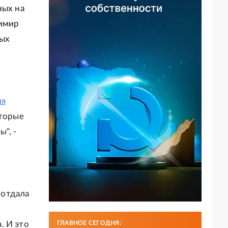
ных на
димир
ных
ия
оторые
", -
 отдала
. И это
ГЛАВНОЕ СЕГОДНЯ: