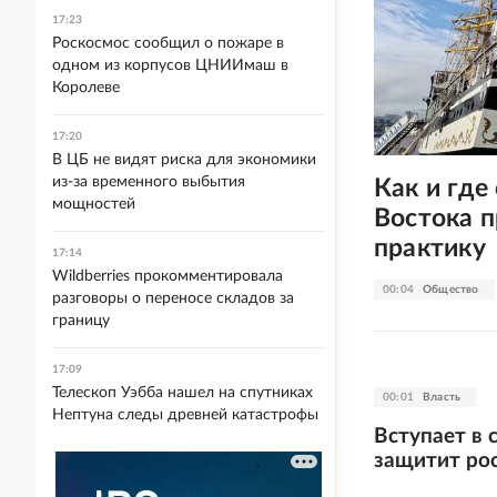
17:23
Роскосмос сообщил о пожаре в
одном из корпусов ЦНИИмаш в
Королеве
17:20
В ЦБ не видят риска для экономики
из-за временного выбытия
Как и где
мощностей
Востока 
практику
17:14
Wildberries прокомментировала
00:04
Общество
разговоры о переносе складов за
границу
17:09
Телескоп Уэбба нашел на спутниках
00:01
Власть
Нептуна следы древней катастрофы
Вступает в 
защитит ро