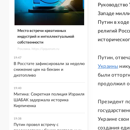
Руководство 
Западе милли
Путин в ходе
религий Росс
Место встречи креативных
индустрий и интеллектуальной
историческог
собственности
Реклама. https://ipquorum.ru
Путин, отвеч
19:47
В Росстате зафиксировали за неделю
Украины
нику
снижение цен на бензин и
были отторгн
дизтопливо
продолжил о
19:40
Митина: Секретная полиция Израиля
ШАБАК задержала историка
Президент по
Кирпиченка
государственн
Украине свои
19:38
Путин провел встречу с
создания еди