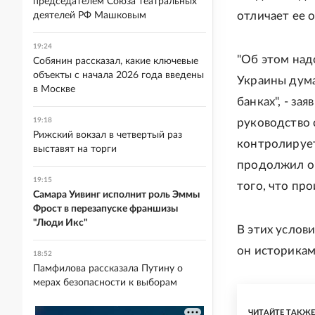
председателем Союза театральных
отличает ее 
деятелей РФ Машковым
19:24
"Об этом над
Собянин рассказал, какие ключевые
объекты с начала 2026 года введены
Украины дума
в Москве
банках", - за
19:18
руководство 
Рижский вокзал в четвертый раз
контролирует
выставят на торги
продолжил он
19:15
того, что пр
Самара Уивинг исполнит роль Эммы
Фрост в перезапуске франшизы
"Люди Икс"
В этих услов
он историкам
18:52
Памфилова рассказала Путину о
мерах безопасности к выборам
ЧИТАЙТЕ ТАКЖ