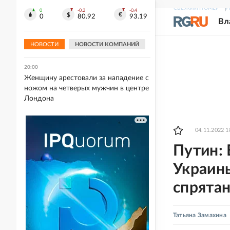
бензина
СВЕЖИЙ НОМЕР
Р
0
-0.2
-0.4
0
80.92
93.19
Вл
20:01
В Мексике популярного блогера
убили во время прямой трансляции
НОВОСТИ
НОВОСТИ КОМПАНИЙ
20:00
Женщину арестовали за нападение с
ножом на четверых мужчин в центре
Лондона
04.11.2022 1
Путин:
Украины
спрятан
Татьяна Замахина