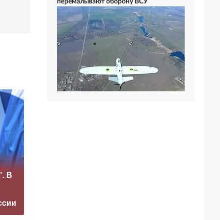
перемалывают оборону ВСУ
Рубио
«Это конец всего»:
отреагировал на
. В
Захарова
требование
прокомментировал
перестать
а фестиваль в
накачивать ВСУ
ссии
Юрмале
оружием