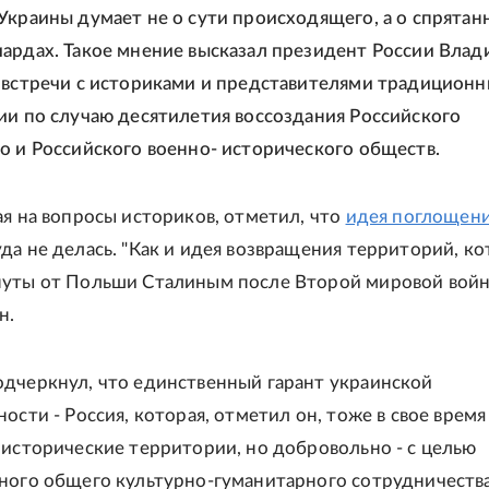
Украины думает не о сути происходящего, а о спрятан
ардах. Такое мнение высказал президент России Вла
 встречи с историками и представителями традицион
ии по случаю десятилетия воссоздания Российского
о и Российского военно- исторического обществ.
ая на вопросы историков, отметил, что
идея поглощен
да не делась. "Как и идея возвращения территорий, к
уты от Польши Сталиным после Второй мировой войны
н.
дчеркнул, что единственный гарант украинской
ости - Россия, которая, отметил он, тоже в свое время
 исторические территории, но добровольно - с целью
ного общего культурно-гуманитарного сотрудничества