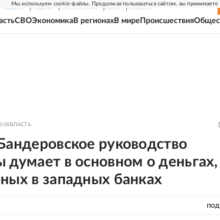
Мы используем cookie-файлы. Продолжая пользоваться сайтом, вы принимаете
Г-НЕДЕЛЯ
РОДИНА
ПРИЛОЖЕНИЯ
СОЮЗ
НОВОСТИ
асть
СВО
Экономика
В регионах
В мире
Происшествия
Общес
8:08
ВЛАСТЬ
 Бандеровское руководство
 думает в основном о деньгах,
ных в западных банках
ПОД