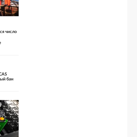
ся число
е
 CAS
ый бан