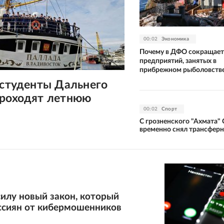
00:02
Экономика
Почему в ДФО сокращает
предприятий, занятых в
прибрежном рыболовств
 студенты Дальнего
проходят летнюю
00:02
Спорт
С грозненского "Ахмата"
временно снял трансферн
силу новый закон, который
ссиян от кибермошенников