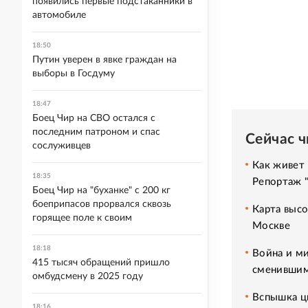
появились первые подстаканники в
автомобиле
18:50
Путин уверен в явке граждан на
выборы в Госдуму
18:47
Боец Чир на СВО остался с
последним патроном и спас
Сейчас 
сослуживцев
Как живет 
18:35
Репортаж 
Боец Чир на "буханке" с 200 кг
боеприпасов прорвался сквозь
Карта высо
горящее поле к своим
Москве
18:18
Война и ми
415 тысяч обращений пришло
сменившим
омбудсмену в 2025 году
Вспышка ци
18:16