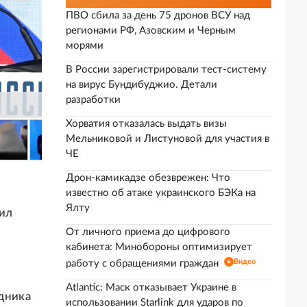
ПВО сбила за день 75 дронов ВСУ над
регионами РФ, Азовским и Черным
морями
В России зарегистрировали тест-систему
на вирус Бундибуджио. Детали
разработки
Хорватия отказалась выдать визы
Мельниковой и Листуновой для участия в
ЧЕ
Дрон-камикадзе обезврежен: Что
известно об атаке украинского БЭКа на
Ялту
тил
От личного приема до цифрового
кабинета: Минобороны оптимизирует
Видео
работу с обращениями граждан
Atlantic: Маск отказывает Украине в
здника
использовании Starlink для ударов по