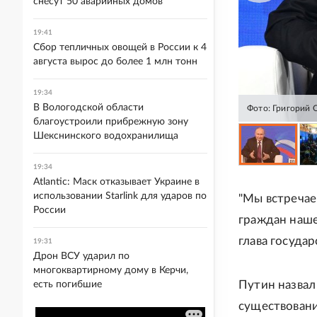
снесут 50 аварийных домов
19:41
Сбор тепличных овощей в России к 4
августа вырос до более 1 млн тонн
19:34
В Вологодской области
Фото: Григорий 
благоустроили прибрежную зону
Шекснинского водохранилища
19:34
Atlantic: Маск отказывает Украине в
использовании Starlink для ударов по
"Мы встречае
России
граждан наше
глава государ
19:31
Дрон ВСУ ударил по
многоквартирному дому в Керчи,
Путин назвал
есть погибшие
существовани