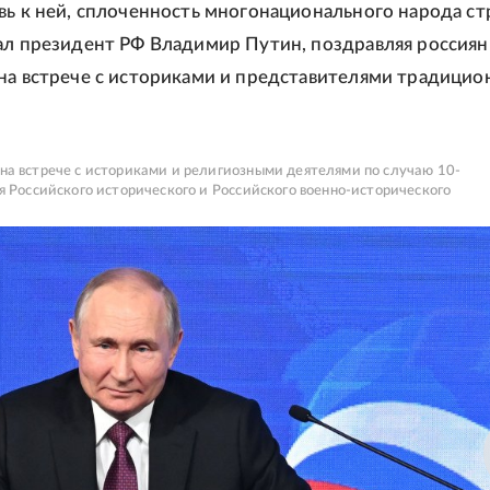
вь к ней, сплоченность многонационального народа ст
ал президент РФ Владимир Путин, поздравляя россиян
на встрече с историками и представителями традици
а встрече с историками и религиозными деятелями по случаю 10-
я Российского исторического и Российского военно-исторического