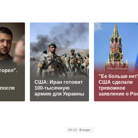
горел".
"Ее больше нет"
США: Иран готовит
США сделали
 после
100-тысячную
тревожное
армию для Украины
заявление о Ро
00:24
В мире