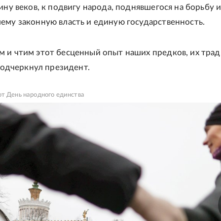
ину веков, к подвигу народа, поднявшегося на борьбу 
ему законную власть и единую государственность.
 и чтим этот бесценный опыт наших предков, их трад
 подчеркнул президент.
т День народного единства