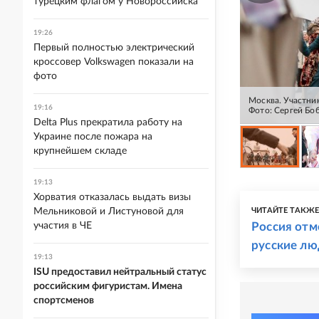
турецким флагом у Новороссийска
19:26
Первый полностью электрический
кроссовер Volkswagen показали на
фото
Москва. Участни
19:16
Фото: Сергей Б
Delta Plus прекратила работу на
Украине после пожара на
крупнейшем складе
19:13
Хорватия отказалась выдать визы
ЧИТАЙТЕ ТАКЖ
Мельниковой и Листуновой для
Россия отм
участия в ЧЕ
русские лю
19:13
ISU предоставил нейтральный статус
российским фигуристам. Имена
спортсменов