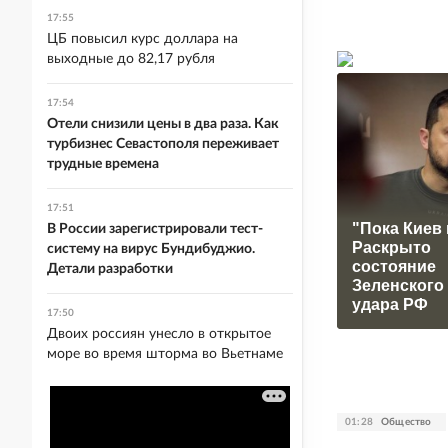
17:55
ЦБ повысил курс доллара на
выходные до 82,17 рубля
17:54
Отели снизили цены в два раза. Как
турбизнес Севастополя переживает
трудные времена
17:51
"Пока Киев 
В России зарегистрировали тест-
Раскрыто
систему на вирус Бундибуджио.
состояние
Детали разработки
Зеленского
удара РФ
17:50
Двоих россиян унесло в открытое
море во время шторма во Вьетнаме
01:28
Общество