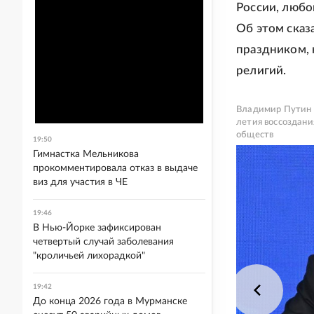
России, любо
Об этом сказ
праздником, 
религий.
Владимир Путин н
летия воссоздани
обществ
19:50
Гимнастка Мельникова
прокомментировала отказ в выдаче
виз для участия в ЧЕ
19:46
В Нью-Йорке зафиксирован
четвертый случай заболевания
"кроличьей лихорадкой"
19:42
До конца 2026 года в Мурманске