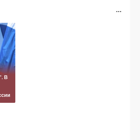
«Это конец всего»:
. В
Захарова
Маск сделал
прокомментировал
неожиданное
а фестиваль в
заявление о
ссии
Юрмале
завершении СВО