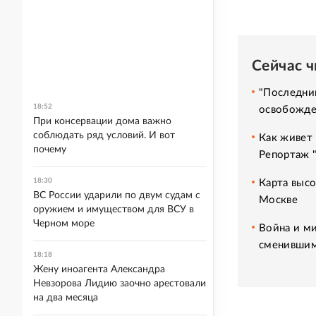
Сейчас 
"Последний
18:52
освобожде
При консервации дома важно
соблюдать ряд условий. И вот
Как живет 
почему
Репортаж 
18:30
Карта высо
ВС России ударили по двум судам с
Москве
оружием и имуществом для ВСУ в
Черном море
Война и ми
сменившим
18:18
Жену иноагента Александра
Невзорова Лидию заочно арестовали
на два месяца