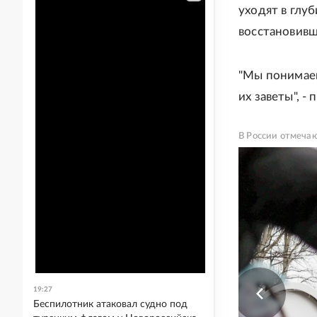
уходят в глуб
восстановивш
"Мы понимаем
их заветы", -
В России отмечаю
19:27
Беспилотник атаковал судно под