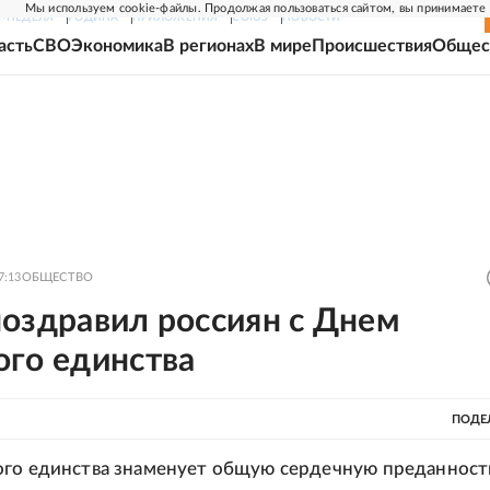
Мы используем cookie-файлы. Продолжая пользоваться сайтом, вы принимаете
Г-НЕДЕЛЯ
РОДИНА
ПРИЛОЖЕНИЯ
СОЮЗ
НОВОСТИ
асть
СВО
Экономика
В регионах
В мире
Происшествия
Общес
7:13
ОБЩЕСТВО
поздравил россиян с Днем
ого единства
ПОДЕ
ого единства знаменует общую сердечную преданност