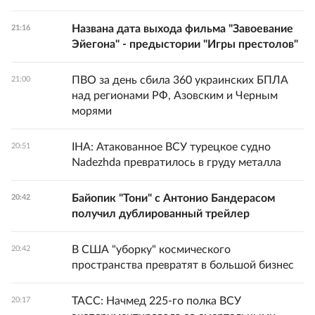
Названа дата выхода фильма "Завоевание
21:16
Эйегона" - предыстории "Игры престолов"
ПВО за день сбила 360 украинских БПЛА
21:00
над регионами РФ, Азовским и Черным
морями
IHA: Атакованное ВСУ турецкое судно
20:51
Nadezhda превратилось в груду металла
Байопик "Тони" с Антонио Бандерасом
20:42
получил дублированный трейлер
В США "уборку" космического
20:42
пространства превратят в большой бизнес
ТАСС: Начмед 225-го полка ВСУ
20:17