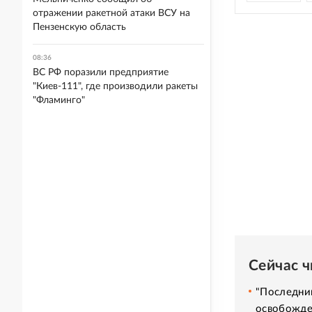
отражении ракетной атаки ВСУ на
Пензенскую область
08:36
ВС РФ поразили предприятие
"Киев-111", где производили ракеты
"Фламинго"
Сейчас 
"Последний
освобожде