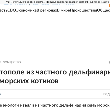
Мы используем cookie-файлы. Продолжая пользоваться сайтом, вы принимаете
Г-НЕДЕЛЯ
РОДИНА
ПРИЛОЖЕНИЯ
СОЮЗ
НОВОСТИ
асть
СВО
Экономика
В регионах
В мире
Происшествия
Общес
2:33
ОБЩЕСТВО
тополе из частного дельфинар
 морских котиков
о
ПОД
е экологи изъяли из частного дельфинария семь морск