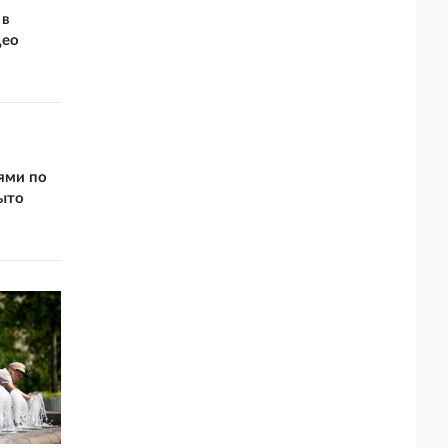
 в
део
иями по
ыто