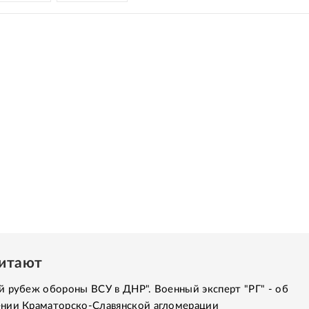
читают
 рубеж обороны ВСУ в ДНР". Военный эксперт "РГ" - об
нии Краматорско-Славянской агломерации