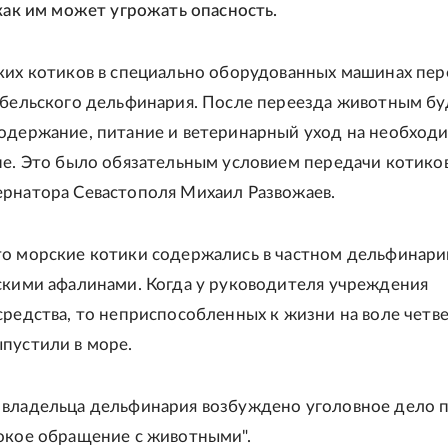
 как им может угрожать опасность.
ких котиков в специально оборудованных машинах пер
ебельского дельфинария. После переезда животным бу
одержание, питание и ветеринарный уход на необход
не. Это было обязательным условием передачи котиков"
рнатора Севастополя Михаил Развожаев.
о морские котики содержались в частном дельфинари
скими афалинами. Когда у руководителя учреждения
средства, то неприспособленных к жизни на воле четв
пустили в море.
владельца дельфинария возбуждено уголовное дело 
окое обращение с животными".