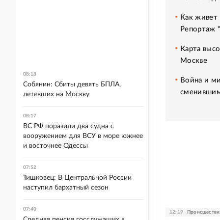
Как живет 
Репортаж 
Карта высо
Москве
08:18
Война и ми
Собянин: Сбиты девять БПЛА,
сменившим
летевших на Москву
08:17
ВС РФ поразили два судна с
вооружением для ВСУ в море южнее
и восточнее Одессы
07:52
Тишковец: В Центральной России
наступил бархатный сезон
07:40
12:19
Происшестви
Средняя пенсия госслужащих в