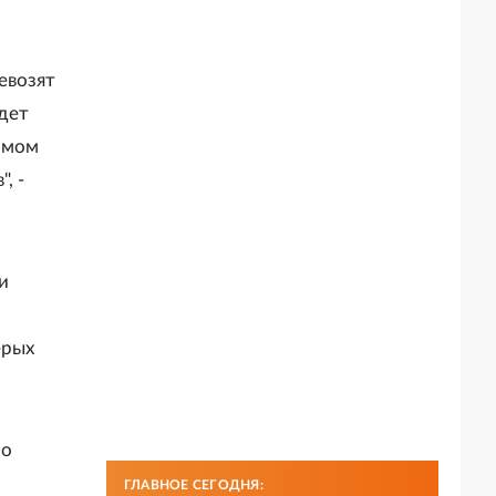
евозят
дет
имом
, -
и
ерых
по
ГЛАВНОЕ СЕГОДНЯ: