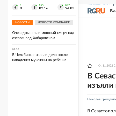
10:02
СВЕЖИЙ НОМЕР
Р
Семья с ребенком пропала при
0
0.75
0.77
0
82.16
94.83
Вл
сплаве по реке Кан в Красноярском
крае
НОВОСТИ
НОВОСТИ КОМПАНИЙ
09:54
Очевидцы сняли мощный смерч над
озером под Хабаровском
09:53
В Челябинске завели дело после
нападения мужчины на ребенка
04.11.2022 0
В Севас
изъяли
Николай Грищенк
В Севастопол