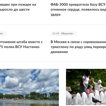
авших при пожаре на
ФАБ-3000 превратила базу ВСУ
ыросло до шести
огненное сердце, появилось ви
удара
ие
11:48
Общество
чтожение штаба вместе с
В Москве в связи с соревнован
5 полка ВСУ Настенко
триатлону по ряду улиц перекр
движение