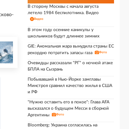
В сторону Москвы с начала августа
летело 1984 беспилотника. Видео
сково-
Видео
В этом году осенние каникулы у
школьников будут длиннее зимних
GIE: Аномальная жара вынудила страны ЕС
рекордно потратить запасы газа
Фото
Очевидцы рассказали "РГ" о ночной атаке
БПЛА на Сызрань
Побывавший в Нью-Йорке замглавы
Минстроя сравнил качество жилья в США
и РФ
"Нужно оставить его в покое": Глава AFA
высказался о будущем Месси в сборной
Аргентины
Фото
Bloomberg: Украина согласилась на