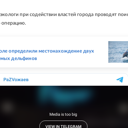
экологи при содействии властей города проводят пои
 операцию.
Е
оле определили местонахождение двух
емых дельфинов