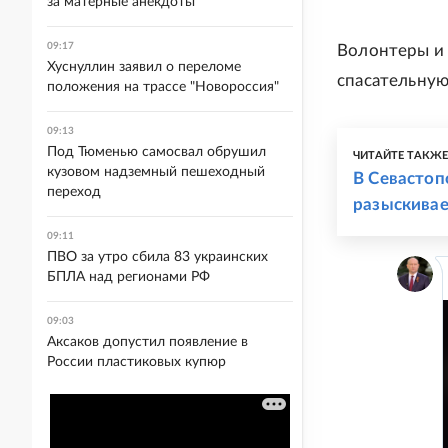
за матерные анекдоты
09:17
Волонтеры и 
Хуснуллин заявил о переломе
спасательную
положения на трассе "Новороссия"
09:13
Под Тюменью самосвал обрушил
ЧИТАЙТЕ ТАКЖ
кузовом надземный пешеходный
В Севастоп
переход
разыскива
09:11
ПВО за утро сбила 83 украинских
БПЛА над регионами РФ
09:03
Аксаков допустил появление в
России пластиковых купюр