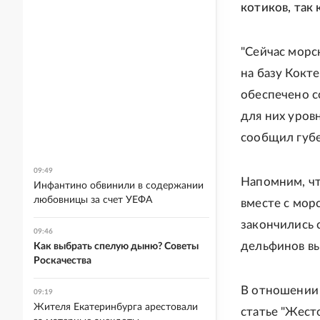
котиков, так
"Сейчас морс
на базу Кокт
обеспечено с
для них уров
сообщил губе
09:49
Напомним, чт
Инфантино обвинили в содержании
любовницы за счет УЕФА
вместе с мор
закончились 
09:46
дельфинов вы
Как выбрать спелую дыню? Советы
Роскачества
В отношении 
09:19
Жителя Екатеринбурга арестовали
статье "Жест