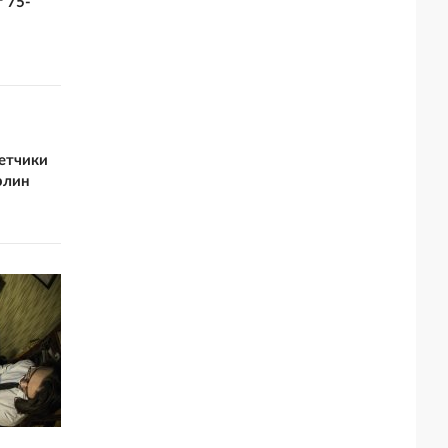
 75-
летчики
рлин