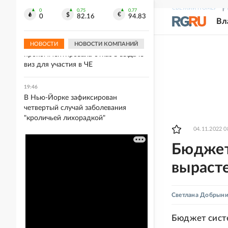
Умер знаменитый музыкальный
СВЕЖИЙ НОМЕР
Р
продюсер Уильям Орбит
0
0.75
0.77
0
82.16
94.83
Вл
19:50
Гимнастка Мельникова
НОВОСТИ
НОВОСТИ КОМПАНИЙ
прокомментировала отказ в выдаче
виз для участия в ЧЕ
19:46
В Нью-Йорке зафиксирован
четвертый случай заболевания
"кроличьей лихорадкой"
04.11.2022 0
Бюджет
выраст
Светлана Добрын
Бюджет сист