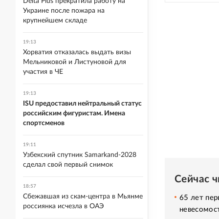
Delta Plus прекратила работу на
Украине после пожара на
крупнейшем складе
19:13
Хорватия отказалась выдать визы
Мельниковой и Листуновой для
участия в ЧЕ
19:13
ISU предоставил нейтральный статус
российским фигуристам. Имена
спортсменов
19:11
Узбекский спутник Samarkand-2028
сделал свой первый снимок
Сейчас 
18:57
Сбежавшая из скам-центра в Мьянме
65 лет пер
россиянка исчезла в ОАЭ
невесомос