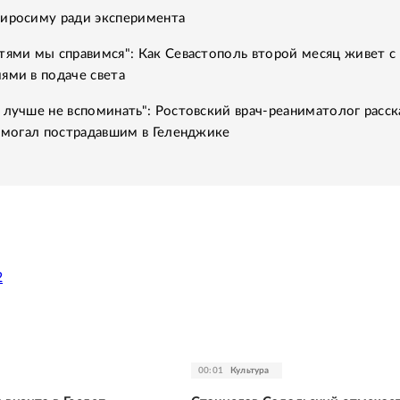
Хиросиму ради эксперимента
тями мы справимся": Как Севастополь второй месяц живет с
ями в подаче света
 лучше не вспоминать": Ростовский врач-реаниматолог расск
помогал пострадавшим в Геленджике
2
00:01
Культура