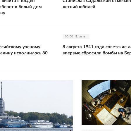
 визита в Госдеп
Станислав Садальский отмечает
заберет в Белый дом
летний юбилей
ину
00:00
Власть
ссийскому ученому
8 августа 1941 года советские 
елину исполнилось 80
впервые сбросили бомбы на Бе