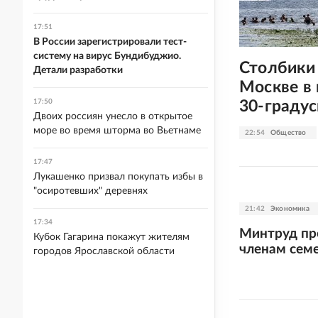
17:51
В России зарегистрировали тест-
систему на вирус Бундибуджио.
Столбики
Детали разработки
Москве в
30-граду
17:50
Двоих россиян унесло в открытое
море во время шторма во Вьетнаме
22:54
Общество
17:47
Лукашенко призвал покупать избы в
"осиротевших" деревнях
21:42
Экономика
17:34
Минтруд пр
Кубок Гагарина покажут жителям
членам сем
городов Ярославской области