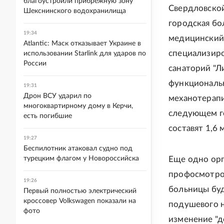
благоустроили прибрежную зону
Свердловской
Шекснинского водохранилища
городская бо
19:34
медицинский 
Atlantic: Маск отказывает Украине в
специализиро
использовании Starlink для ударов по
России
санаторий "Л
функциональн
19:31
Дрон ВСУ ударил по
механотерапи
многоквартирному дому в Керчи,
следующем го
есть погибшие
составят 1,6
19:27
Беспилотник атаковал судно под
турецким флагом у Новороссийска
Еще одно орг
профосмотров
19:26
больницы буд
Первый полностью электрический
кроссовер Volkswagen показали на
подушевого н
фото
изменение "д