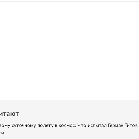
читают
вому суточному полету в космос: Что испытал Герман Титов 
ти