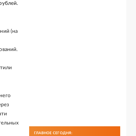
рублей.
ний (на
ований.
атили
него
ерез
чти
тельных
ГЛАВНОЕ СЕГОДНЯ: