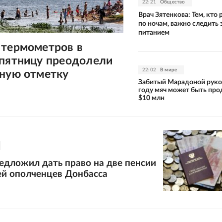
22:21
Общество
Врач Зятенкова: Тем, кто 
по ночам, важно следить 
питанием
 термометров в
 пятницу преодолели
22:02
В мире
сную отметку
Забитый Марадоной руко
году мяч может быть про
$10 млн
едложил дать право на две пенсии
ей ополченцев Донбасса