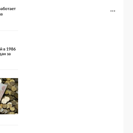
работает
за
й в 1986
дан за