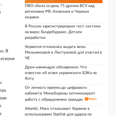
:
ПВО сбила за день 75 дронов ВСУ над
регионами РФ, Азовским и Черным
й
морями
В России зарегистрировали тест-систему
на вирус Бундибуджио. Детали
разработки
Хорватия отказалась выдать визы
ы. В
Мельниковой и Листуновой для участия в
ЧЕ
регионе
Дрон-камикадзе обезврежен: Что
известно об атаке украинского БЭКа на
Ялту
ы
От личного приема до цифрового
ерь
кабинета: Минобороны оптимизирует
нове
Видео
работу с обращениями граждан
о
Atlantic: Маск отказывает Украине в
в
использовании Starlink для ударов по