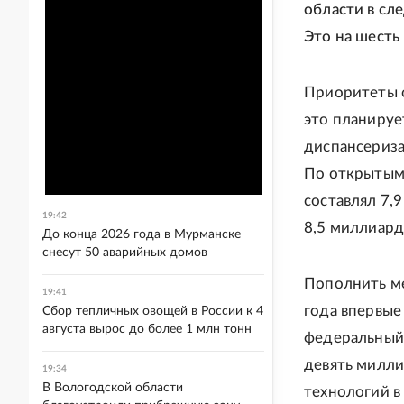
области в сл
Это на шесть
Приоритеты о
это планируе
диспансериза
По открытым 
составлял 7,
19:42
8,5 миллиард
До конца 2026 года в Мурманске
снесут 50 аварийных домов
Пополнить м
19:41
года впервые
Сбор тепличных овощей в России к 4
августа вырос до более 1 млн тонн
федеральный
девять милли
19:34
В Вологодской области
технологий в