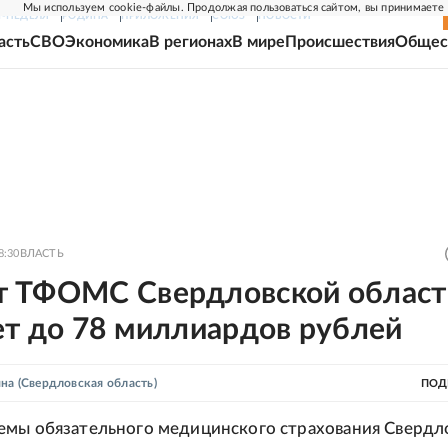
Мы используем cookie-файлы. Продолжая пользоваться сайтом, вы принимаете
Г-НЕДЕЛЯ
РОДИНА
ПРИЛОЖЕНИЯ
СОЮЗ
НОВОСТИ
асть
СВО
Экономика
В регионах
В мире
Происшествия
Общес
8:30
ВЛАСТЬ
 ТФОМС Свердловской област
ет до 78 миллиардов рублей
ина
(Свердловская область)
ПОД
емы обязательного медицинского страхования Свердл