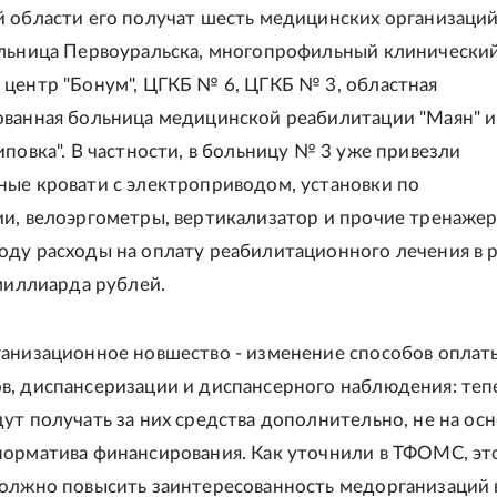
 области его получат шесть медицинских организаций
льница Первоуральска, многопрофильный клинически
центр "Бонум", ЦГКБ № 6, ЦГКБ № 3, областная
ванная больница медицинской реабилитации "Маян" и
иповка". В частности, в больницу № 3 уже привезли
ые кровати с электроприводом, установки по
и, велоэргометры, вертикализатор и прочие тренажер
ду расходы на оплату реабилитационного лечения в 
 миллиарда рублей.
анизационное новшество - изменение способов оплат
, диспансеризации и диспансерного наблюдения: теп
ут получать за них средства дополнительно, не на ос
орматива финансирования. Как уточнили в ТФОМС, эт
олжно повысить заинтересованность медорганизаций 