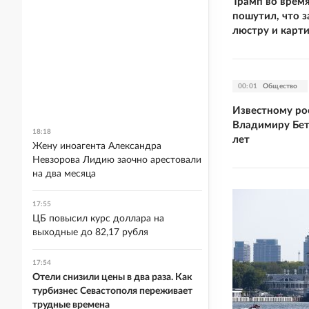
Трамп во время
пошутил, что 
люстру и карт
00:01
Общество
Известному ро
Владимиру Бет
18:18
лет
Жену иноагента Александра
Невзорова Лидию заочно арестовали
на два месяца
17:55
ЦБ повысил курс доллара на
выходные до 82,17 рубля
17:54
Отели снизили цены в два раза. Как
турбизнес Севастополя переживает
трудные времена