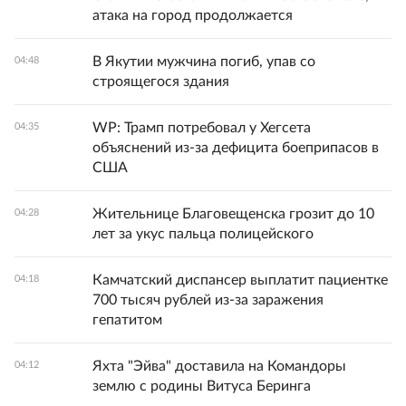
атака на город продолжается
В Якутии мужчина погиб, упав со
04:48
строящегося здания
WP: Трамп потребовал у Хегсета
04:35
объяснений из-за дефицита боеприпасов в
США
Жительнице Благовещенска грозит до 10
04:28
лет за укус пальца полицейского
Камчатский диспансер выплатит пациентке
04:18
700 тысяч рублей из-за заражения
гепатитом
Яхта "Эйва" доставила на Командоры
04:12
землю с родины Витуса Беринга