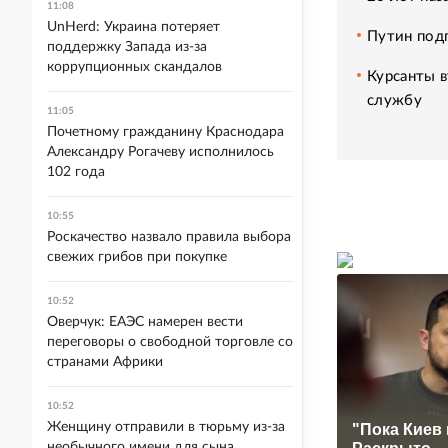
11:08
UnHerd: Украина потеряет
Путин под
поддержку Запада из-за
коррупционных скандалов
Курсанты в
службу
11:05
Почетному гражданину Краснодара
Александру Рогачеву исполнилось
102 года
10:55
Роскачество назвало правила выбора
свежих грибов при покупке
10:52
Оверчук: ЕАЭС намерен вести
переговоры о свободной торговле со
странами Африки
10:52
Женщину отправили в тюрьму из-за
"Пока Киев 
необычного имени для сына