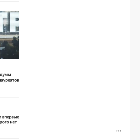
лдумы
лауреатов
т впервые
рого нет