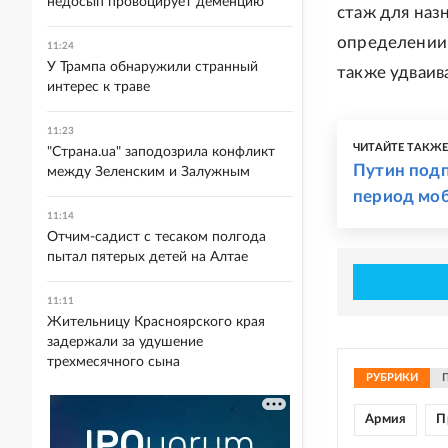
недосып провоцирует деменцию
стаж для наз
определении
11:24
У Трампа обнаружили странный
также удваив
интерес к траве
11:23
ЧИТАЙТЕ ТАКЖ
"Страна.ua" заподозрила конфликт
Путин подп
между Зеленским и Залужным
период мо
11:14
Отчим-садист с тесаком полгода
пытал пятерых детей на Алтае
11:11
Жительницу Красноярского края
задержали за удушение
трехмесячного сына
РУБРИКИ
Армия
П