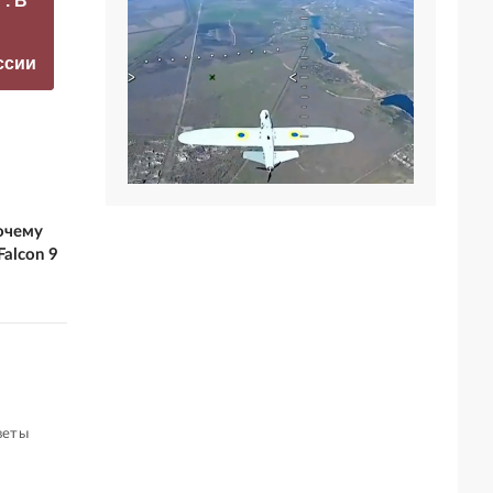
. В
Захарова
Вы побеждаете:
прокомментировал
Трамп послал
а фестиваль в
ясный сигнал
ссии
Юрмале
России
очему
alcon 9
веты