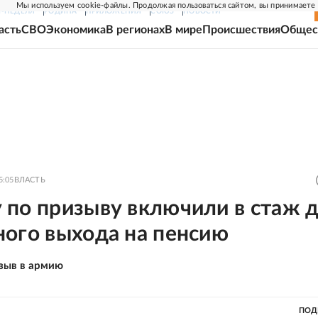
Мы используем cookie-файлы. Продолжая пользоваться сайтом, вы принимаете
Г-НЕДЕЛЯ
РОДИНА
ПРИЛОЖЕНИЯ
СОЮЗ
НОВОСТИ
асть
СВО
Экономика
В регионах
В мире
Происшествия
Общес
5:05
ВЛАСТЬ
 по призыву включили в стаж 
ного выхода на пенсию
зыв в армию
ПОД