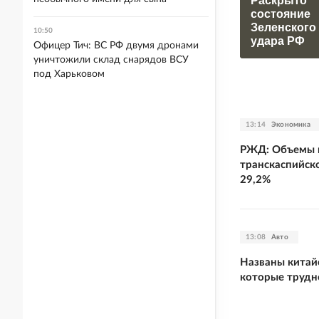
Раскрыто
состояние
Зеленского
10:50
удара РФ
Офицер Тич: ВС РФ двумя дронами
уничтожили склад снарядов ВСУ
под Харьковом
13:14
Экономика
РЖД: Объемы г
транскаспийск
29,2%
13:08
Авто
Названы китай
которые трудне