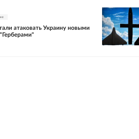
ие
тали атаковать Украину новыми
"Герберами"