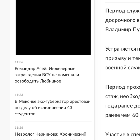
Период служб
досрочного в
Владимир Пу
Устраняется 
призыву и те
11:36
военной служ
Командир Асей: Инженерные
заграждения ВСУ не помешали
освободить Любицкое
Период прохо
11:33
стаж, необхо
В Мексике экс-губернатор арестован
года ранее д
по делу об исчезновении 43
студентов
ранее чем 60
11:26
Участие в сп
Невролог Черникова: Хронический