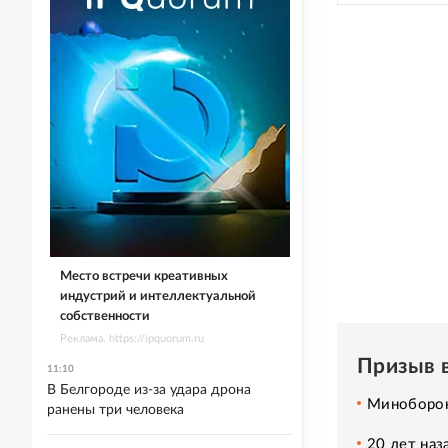
Место встречи креативных
индустрий и интеллектуальной
собственности
Реклама. https://ipquorum.ru
Призыв 
11:10
В Белгороде из-за удара дрона
Миноборон
ранены три человека
20 лет наз