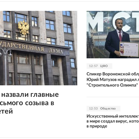
12:57
ЦФО
Спикер Воронежской об
Юрий Матузов наградил 
"Строительного Олимпа"
 назвали главные
сьмого созыва в
12:53
Общество
етей
Искусственный интеллек
в мире создал вирус, кото
в природе