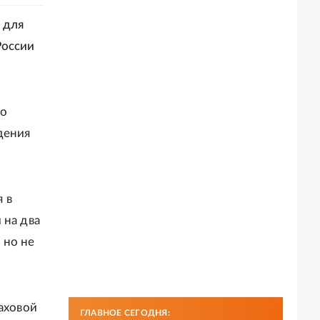
 для
России
по
дения
 в
 на два
 но не
аховой
ГЛАВНОЕ СЕГОДНЯ: