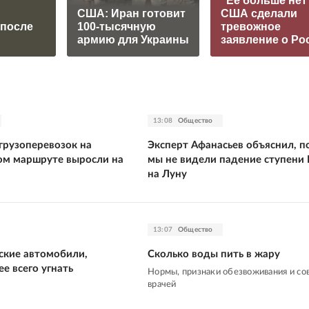
"Ее больше нет"
США: Иран готовит
США сделали
 после
100-тысячную
тревожное
армию для Украины
заявление о Ро
13:08
Общество
рузоперевозок на
Эксперт Афанасьев объяснил, п
ом маршруте выросли на
мы не видели падение ступени F
на Луну
13:07
Общество
ские автомобили,
Сколько воды пить в жару
е всего угнать
Нормы, признаки обезвоживания и со
врачей