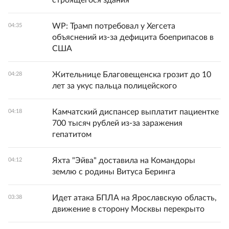
строящегося здания
WP: Трамп потребовал у Хегсета
04:35
объяснений из-за дефицита боеприпасов в
США
Жительнице Благовещенска грозит до 10
04:28
лет за укус пальца полицейского
Камчатский диспансер выплатит пациентке
04:18
700 тысяч рублей из-за заражения
гепатитом
Яхта "Эйва" доставила на Командоры
04:12
землю с родины Витуса Беринга
Идет атака БПЛА на Ярославскую область,
03:38
движение в сторону Москвы перекрыто