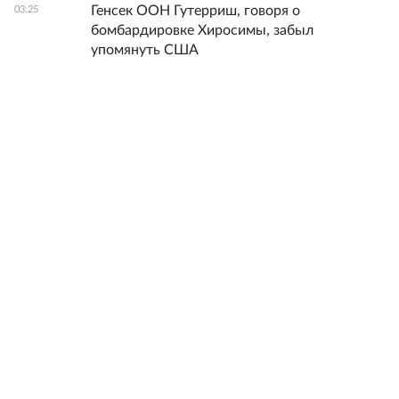
Генсек ООН Гутерриш, говоря о
03:25
бомбардировке Хиросимы, забыл
упомянуть США