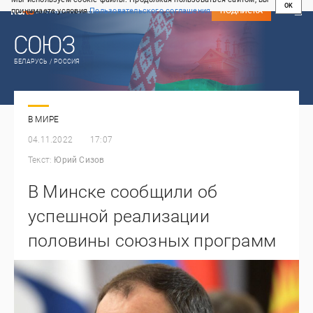
OK
принимаете условия
Пользовательского соглашения
СВЕЖИЙ НОМЕР
ПОДПИСКА
БЕЛАРУСЬ / РОССИЯ
В МИРЕ
04.11.2022
17:07
Текст:
Юрий Сизов
В Минске сообщили об
успешной реализации
половины союзных программ