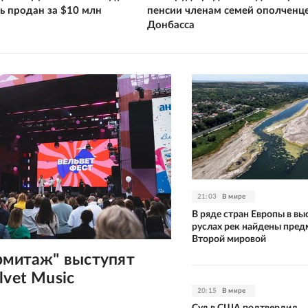
ь продан за $10 млн
пенсии членам семей ополченц
Донбасса
21:03
В мире
В ряде стран Европы в в
руслах рек найдены пре
Второй мировой
рмитаж" выступят
lvet Music
20:15
В мире
Суд в США подтвердил