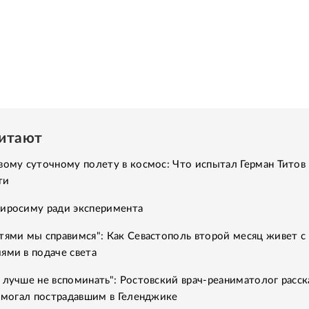
читают
вому суточному полету в космос: Что испытал Герман Титов 
ти
Хиросиму ради эксперимента
тями мы справимся": Как Севастополь второй месяц живет с
ями в подаче света
 лучше не вспоминать": Ростовский врач-реаниматолог расск
помогал пострадавшим в Геленджике