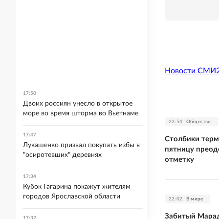
Новости СМИ
17:50
Двоих россиян унесло в открытое
море во время шторма во Вьетнаме
22:54
Общество
17:47
Столбики терм
Лукашенко призвал покупать избы в
пятницу преод
"осиротевших" деревнях
отметку
17:34
Кубок Гагарина покажут жителям
городов Ярославской области
22:02
В мире
Забитый Марад
17:32