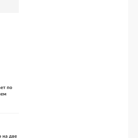
ает по
ием
 на две