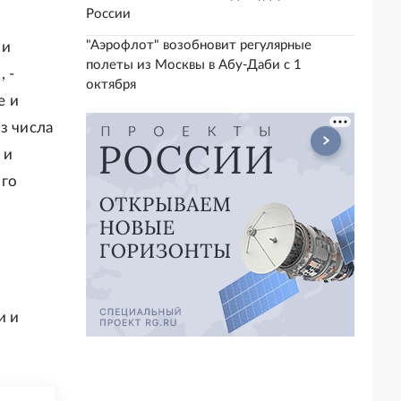
России
"Аэрофлот" возобновит регулярные
 и
полеты из Москвы в Абу-Даби с 1
 -
октября
е и
з числа
 и
ого
и и