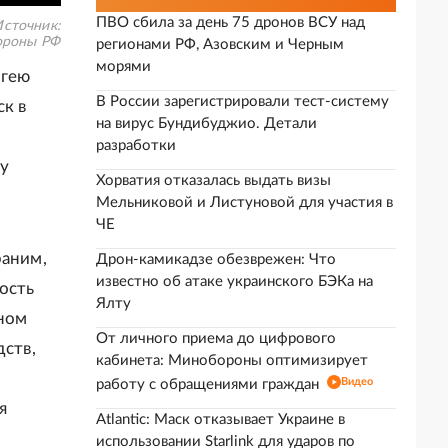
ПВО сбила за день 75 дронов ВСУ над
сточник:
роны РФ
регионами РФ, Азовским и Черным
морями
ргею
В России зарегистрировали тест-систему
к в
на вирус Бундибуджио. Детали
разработки
у
Хорватия отказалась выдать визы
Мельниковой и Листуновой для участия в
ЧЕ
раним,
Дрон-камикадзе обезврежен: Что
известно об атаке украинского БЭКа на
ость
Ялту
нном
От личного приема до цифрового
дств,
кабинета: Минобороны оптимизирует
Видео
работу с обращениями граждан
я
Atlantic: Маск отказывает Украине в
использовании Starlink для ударов по