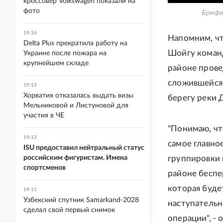
кроссовер Volkswagen показали на
фото
Брифи
19:16
Напомним, чт
Delta Plus прекратила работу на
Шойгу коман
Украине после пожара на
крупнейшем складе
районе прове
сложившейся 
19:13
Хорватия отказалась выдать визы
берегу реки 
Мельниковой и Листуновой для
участия в ЧЕ
"Понимаю, чт
19:13
самое главно
ISU предоставил нейтральный статус
российским фигуристам. Имена
группировки 
спортсменов
районе беспе
которая буде
19:11
Узбекский спутник Samarkand-2028
наступательн
сделал свой первый снимок
операции", -