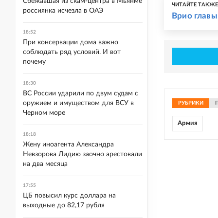
Сбежавшая из скам-центра в Мьянме
ЧИТАЙТЕ ТАКЖ
россиянка исчезла в ОАЭ
Врио главы
18:52
При консервации дома важно
соблюдать ряд условий. И вот
почему
18:30
ВС России ударили по двум судам с
оружием и имуществом для ВСУ в
РУБРИКИ
Черном море
Армия
18:18
Жену иноагента Александра
Невзорова Лидию заочно арестовали
на два месяца
17:55
ЦБ повысил курс доллара на
выходные до 82,17 рубля