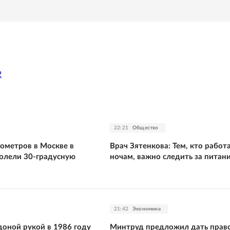
2
22:21
Общество
ометров в Москве в
Врач Зятенкова: Тем, кто работ
олели 30-градусную
ночам, важно следить за питан
21:42
Экономика
оной рукой в 1986 году
Минтруд предложил дать право