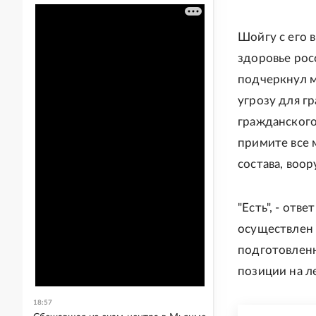
Шойгу с его
здоровье рос
подчеркнул м
угрозу для г
гражданского
примите все 
состава, воор
"Есть", - отв
осуществлен 
подготовлен
позиции на л
18:57