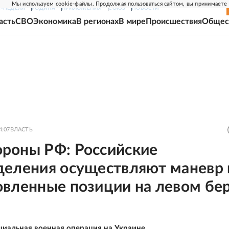
Мы используем cookie-файлы. Продолжая пользоваться сайтом, вы принимаете
Г-НЕДЕЛЯ
РОДИНА
ПРИЛОЖЕНИЯ
СОЮЗ
НОВОСТИ
асть
СВО
Экономика
В регионах
В мире
Происшествия
Общес
4:07
ВЛАСТЬ
роны РФ: Российские
деления осуществляют маневр 
овленные позиции на левом бе
циальная военная операция на Украине