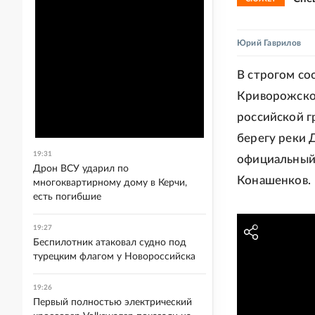
Юрий Гаврилов
В строгом со
Криворожско
российской г
берегу реки 
19:31
официальный
Дрон ВСУ ударил по
Конашенков.
многоквартирному дому в Керчи,
есть погибшие
19:27
Беспилотник атаковал судно под
турецким флагом у Новороссийска
19:26
Первый полностью электрический