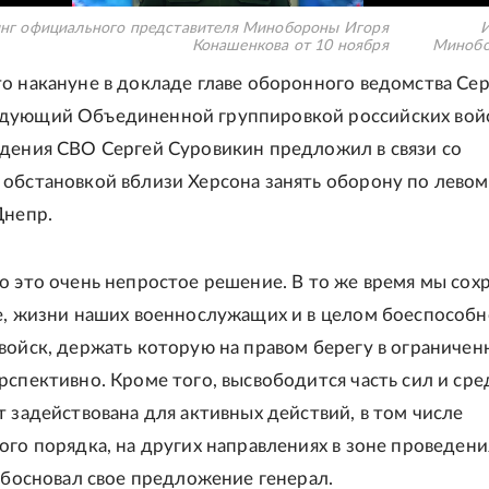
нг официального представителя Минобороны Игоря
И
Конашенкова от 10 ноября
Минобо
о накануне в докладе главе оборонного ведомства Се
дующий Объединенной группировкой российских войс
дения СВО Сергей Суровикин предложил в связи со
обстановкой вблизи Херсона занять оборону по левом
Днепр.
о это очень непростое решение. В то же время мы сох
е, жизни наших военнослужащих и в целом боеспособн
войск, держать которую на правом берегу в ограниче
рспективно. Кроме того, высвободится часть сил и сре
т задействована для активных действий, в том числе
ого порядка, на других направлениях в зоне проведени
 обосновал свое предложение генерал.