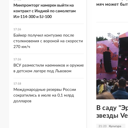
мяч может быт
Минпромторг намерен выйти на
контракт с Индией по самолетам
Ил-114-300 и SJ-100
17:26
Байкер получил контузию после
столкновения с вороной на скорости
270 км/ч
17:26
ВСУ разместили наемников и оружие
в детском лагере под Львовом
17:18
Международные резервы России
сократились в июле на 0,1 млрд
долларов
В саду "Э
звезды Ve
21:23
Культура