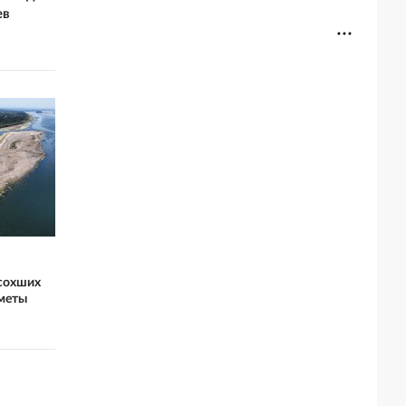
ев
ысохших
дметы