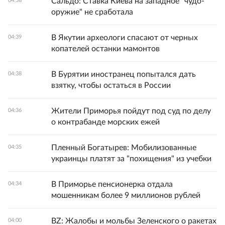
Сальдо: Ставка Киева на западное "чудо-
04:58
оружие" не сработала
В Якутии археологи спасают от черных
04:39
копателей останки мамонтов
В Бурятии иностранец попытался дать
04:38
взятку, чтобы остаться в России
Жители Приморья пойдут под суд по делу
04:36
о контрабанде морских ежей
Пленный Богатырев: Мобилизованные
04:35
украинцы платят за "похищения" из учебки
В Приморье пенсионерка отдала
04:34
мошенникам более 9 миллионов рублей
BZ: Жалобы и мольбы Зеленского о ракетах
04:00