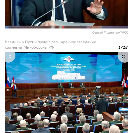
Сергей Фадеичев/ТАСС
Владимир Путин провел расширенное заседание
коллегии Минобороны РФ
1
/
18