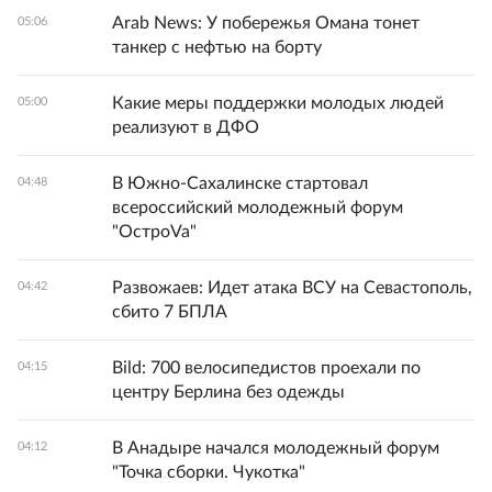
Arab News: У побережья Омана тонет
05:06
танкер с нефтью на борту
Какие меры поддержки молодых людей
05:00
реализуют в ДФО
В Южно-Сахалинске стартовал
04:48
всероссийский молодежный форум
"ОстроVa"
Развожаев: Идет атака ВСУ на Севастополь,
04:42
сбито 7 БПЛА
Bild: 700 велосипедистов проехали по
04:15
центру Берлина без одежды
В Анадыре начался молодежный форум
04:12
"Точка сборки. Чукотка"