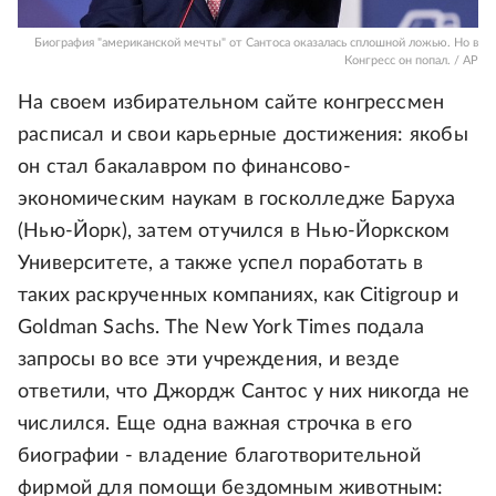
Биография "американской мечты" от Сантоса оказалась сплошной ложью. Но в
Конгресс он попал. / AP
На своем избирательном сайте конгрессмен
расписал и свои карьерные достижения: якобы
он стал бакалавром по финансово-
экономическим наукам в госколледже Баруха
(Нью-Йорк), затем отучился в Нью-Йоркском
Университете, а также успел поработать в
таких раскрученных компаниях, как Citigroup и
Goldman Sachs. The New York Times подала
запросы во все эти учреждения, и везде
ответили, что Джордж Сантос у них никогда не
числился. Еще одна важная строчка в его
биографии - владение благотворительной
фирмой для помощи бездомным животным: