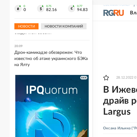
РФ
СВЕЖИЙ НОМЕР
Р
0
0.75
0.77
0
82.16
94.83
Вл
20:09
На Вологодчине муниципалитет
оштрафовали за нападение
НОВОСТИ
НОВОСТИ КОМПАНИЙ
бездомной собаки
20:09
Дрон-камикадзе обезврежен: Что
известно об атаке украинского БЭКа
на Ялту
28.12.2022 0
В Ижев
драйв р
Largus
Оксана Ильина
("Р