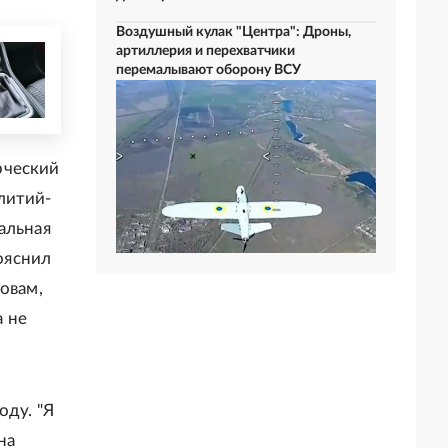
Воздушный кулак "Центра": Дроны,
артиллерия и перехватчики
перемалывают оборону ВСУ
рческий
литий-
альная
пояснил
овам,
а не
оду. "Я
на