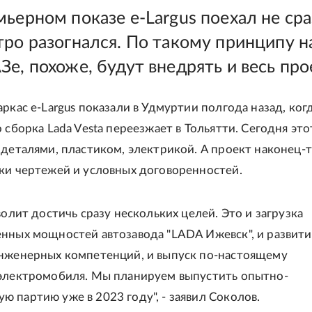
ьерном показе e-Largus поехал не сра
тро разогнался. По такому принципу н
е, похоже, будут внедрять и весь про
ркас e-Largus показали в Удмуртии полгода назад, ког
 сборка Lada Vesta переезжает в Тольятти. Сегодня это
 деталями, пластиком, электрикой. А проект наконец-
ки чертежей и условных договоренностей.
волит достичь сразу нескольких целей. Это и загрузка
нных мощностей автозавода "LADA Ижевск", и развити
нженерных компетенций, и выпуск по-настоящему
электромобиля. Мы планируем выпустить опытно-
 партию уже в 2023 году", - заявил Соколов.