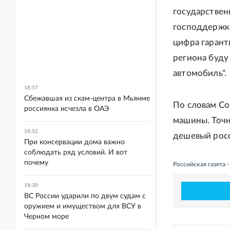
государствен
господдержко
цифра гарант
региона буду
автомобиль".
18:57
Сбежавшая из скам-центра в Мьянме
По словам Со
россиянка исчезла в ОАЭ
машины. Точн
18:52
дешевый росс
При консервации дома важно
соблюдать ряд условий. И вот
почему
Российская газета
18:30
ВС России ударили по двум судам с
оружием и имуществом для ВСУ в
Черном море