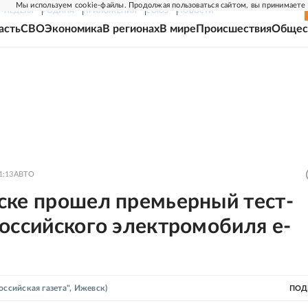
Мы используем cookie-файлы. Продолжая пользоваться сайтом, вы принимаете
Г-НЕДЕЛЯ
РОДИНА
ПРИЛОЖЕНИЯ
СОЮЗ
НОВОСТИ
асть
СВО
Экономика
В регионах
В мире
Происшествия
Общес
1:13
АВТО
ске прошел премьерный тест-
оссийского электромобиля e-
оссийская газета", Ижевск)
ПОД