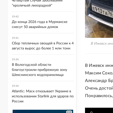
четвертый случай заболевания
"кроличьей лихорадкой"
19:42
До конца 2026 года в Мурманске
снесут 50 аварийных домов
19:41
Сбор тепличных овощей в России к 4
В Ижевск инж
августа вырос до более 1 млн тонн
19:34
В Вологодской области
В Ижевск инж
благоустроили прибрежную зону
Максим Сокол
Шекснинского водохранилища
Александр Бр
19:34
Очень достой
Atlantic: Маск отказывает Украине в
Понравилось, 
использовании Starlink для ударов по
России