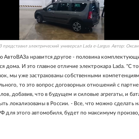
 представил электрический универсал Lada e-Largus
Автор:
Оксан
 АвтоВАЗа нравится другое - половина комплектующи
ся дома. И это главное отличие электрокара Lada. "С т
вок, мы уже застрахованы собственными компетенциям
ального, то это вопрос договорных отношений с партне
лов, добавив, что в будущем и силовые агрегаты, и ба
ыть локализованы в России. - Все, что можно сделать н
Ф для этого автомобиля, будет по максимуму произво