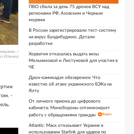
ПВО сбила за день 75 дронов ВСУ над
регионами РФ, Азовским и Черным
морями
В России зарегистрировали тест-систему
на вирус Бундибуджио. Детали
разработки
мерами. /
Хорватия отказалась выдать визы
а Ильина
Мельниковой и Листуновой для участия в
ЧЕ
Дрон-камикадзе обезврежен: Что
известно об атаке украинского БЭКа на
уртии
Ялту
ом. -
От личного приема до цифрового
ель.
кабинета: Минобороны оптимизирует
Видео
работу с обращениями граждан
Atlantic: Маск отказывает Украине в
использовании Starlink для ударов по