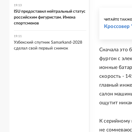
19:13
ISU предоставил нейтральный статус
российским фигуристам. Имена
ЧИТАЙТЕ ТАКЖ
спортсменов
Кроссовер 
19:11
Узбекский спутник Samarkand-2028
сделал свой первый снимок
Сначала это 
фургон с эле
ионные батар
скорость - 14
главный инже
салон машины
ощутит никак
К серийному 
не сомневаюс