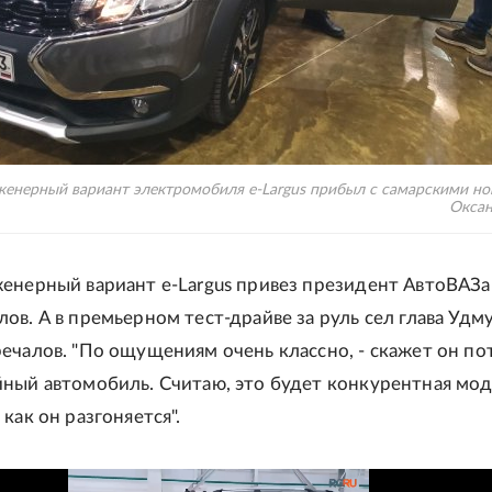
енерный вариант электромобиля e-Largus прибыл с самарскими но
Оксан
енерный вариант e-Largus привез президент АвтоВАЗа
ов. А в премьерном тест-драйве за руль сел глава Удм
ечалов. "По ощущениям очень классно, - скажет он пот
ный автомобиль. Считаю, это будет конкурентная мод
как он разгоняется".