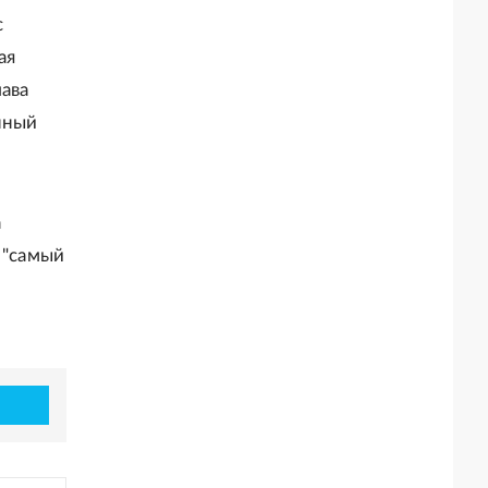
с
ая
лава
нный
а
 "самый