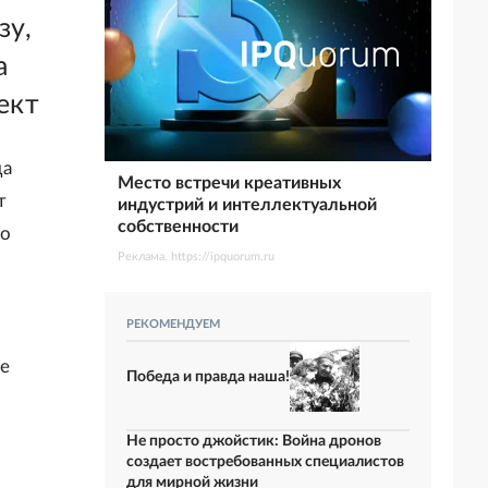
зу,
а
ект
да
Место встречи креативных
т
индустрий и интеллектуальной
собственности
то
Реклама. https://ipquorum.ru
РЕКОМЕНДУЕМ
е
Победа и правда наша!
Не просто джойстик: Война дронов
создает востребованных специалистов
для мирной жизни