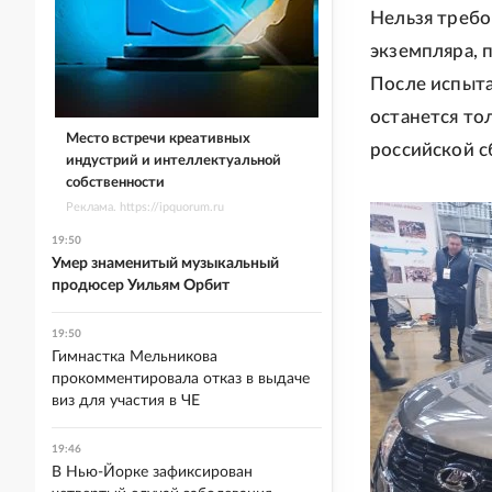
Нельзя требо
экземпляра, 
После испыта
останется то
Место встречи креативных
российской с
индустрий и интеллектуальной
собственности
Реклама. https://ipquorum.ru
19:50
Умер знаменитый музыкальный
продюсер Уильям Орбит
19:50
Гимнастка Мельникова
прокомментировала отказ в выдаче
виз для участия в ЧЕ
19:46
В Нью-Йорке зафиксирован