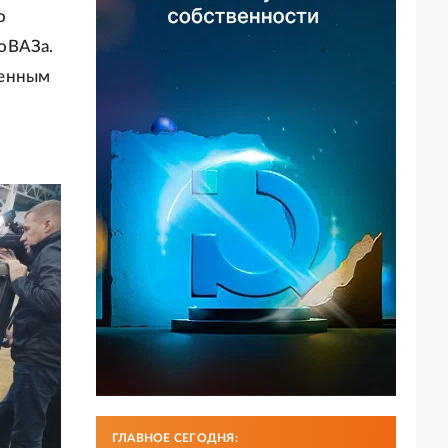
о
оВАЗа.
менным
ГЛАВНОЕ СЕГОДНЯ: