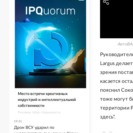
АвтоВАЗ
Руководителю
Largus делает
зрения поста
касается ост
пояснил Соко
Место встречи креативных
тоже могут б
индустрий и интеллектуальной
собственности
территории Р
Реклама. https://ipquorum.ru
здесь".
19:31
Дрон ВСУ ударил по