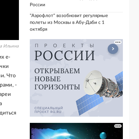
России
"Аэрофлот" возобновит регулярные
полеты из Москвы в Абу-Даби с 1
октября
а Ильина
х e-
очки
и. Что
рами, -
тареи
а
диться