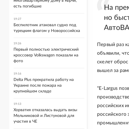
многоквартирному дому в Керчи,
На прем
есть погибшие
но быс
19:27
Беспилотник атаковал судно под
АвтоВАЗ
турецким флагом у Новороссийска
19:26
Первый раз ка
Первый полностью электрический
объявили, что
кроссовер Volkswagen показали на
фото
скелет оброс
вышел за рам
19:16
Delta Plus прекратила работу на
Украине после пожара на
"E-Largus поз
крупнейшем складе
производстве
19:13
российских и
Хорватия отказалась выдать визы
российского 
Мельниковой и Листуновой для
участия в ЧЕ
промышленную