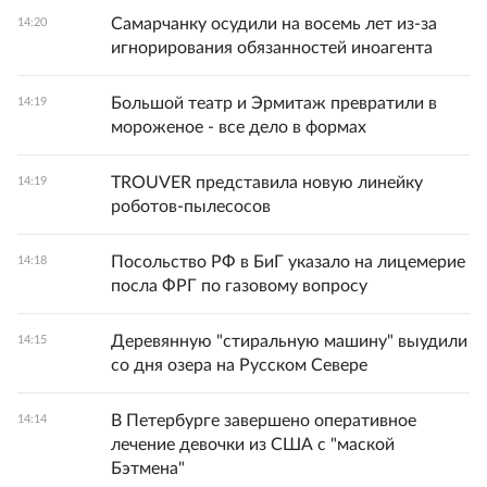
Самарчанку осудили на восемь лет из-за
14:20
игнорирования обязанностей иноагента
Большой театр и Эрмитаж превратили в
14:19
мороженое - все дело в формах
TROUVER представила новую линейку
14:19
роботов-пылесосов
Посольство РФ в БиГ указало на лицемерие
14:18
посла ФРГ по газовому вопросу
Деревянную "стиральную машину" выудили
14:15
со дня озера на Русском Севере
В Петербурге завершено оперативное
14:14
лечение девочки из США с "маской
Бэтмена"