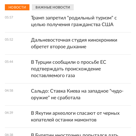
НОВОСТИ
ВАЖНЫЕ НОВОСТИ
Трамп запретил "родильный туризм" с
05:57
целью получения гражданства США
Дальневосточная студия кинохроники
05:52
обретет второе дыхание
В Турции сообщили о просьбе ЕС
05:44
подтверждать происхождение
поставляемого газа
Сальдо: Ставка Киева на западное "чудо-
04:58
оружие" не сработала
В Якутии археологи спасают от черных
04:39
копателей останки мамонтов
В Бурятии иностранец попытался дать
04:38