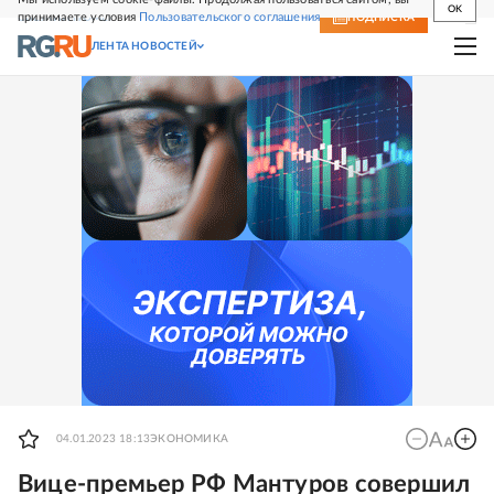
OK
принимаете условия
Пользовательского соглашения
СВЕЖИЙ НОМЕР
ПОДПИСКА
ЛЕНТА НОВОСТЕЙ
04.01.2023 18:13
ЭКОНОМИКА
Вице-премьер РФ Мантуров совершил