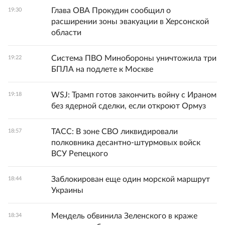
Глава ОВА Прокудин сообщил о
19:30
расширении зоны эвакуации в Херсонской
области
Система ПВО Минобороны уничтожила три
19:22
БПЛА на подлете к Москве
WSJ: Трамп готов закончить войну с Ираном
19:18
без ядерной сделки, если откроют Ормуз
ТАСС: В зоне СВО ликвидировали
18:57
полковника десантно-штурмовых войск
ВСУ Репецкого
Заблокирован еще один морской маршрут
18:44
Украины
Мендель обвинила Зеленского в краже
18:34