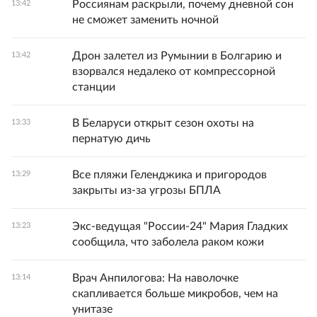
Россиянам раскрыли, почему дневной сон
13:42
не сможет заменить ночной
Дрон залетел из Румынии в Болгарию и
13:42
взорвался недалеко от компрессорной
станции
В Беларуси открыт сезон охоты на
13:33
пернатую дичь
Все пляжи Геленджика и пригородов
13:29
закрыты из-за угрозы БПЛА
Экс-ведущая "России-24" Мария Гладких
13:23
сообщила, что заболела раком кожи
Врач Анпилогова: На наволочке
13:14
скапливается больше микробов, чем на
унитазе