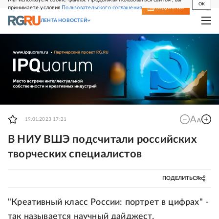
OK
принимаете условия
Пользовательского соглашения
СВЕЖИЙ НОМЕР
ПОДПИСКА
ЛЕНТА НОВОСТЕЙ
19.01.2023 17:21
В НИУ ВШЭ подсчитали российских
творческих специалистов
ПОДЕЛИТЬСЯ
"Креативный класс России: портрет в цифрах" -
так называется научный дайджест,