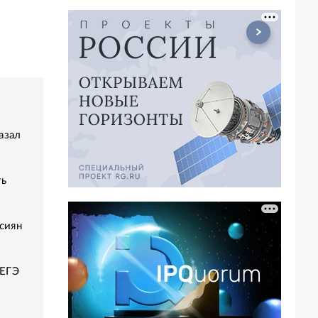
азал
ть
сиян
 ЕГЭ