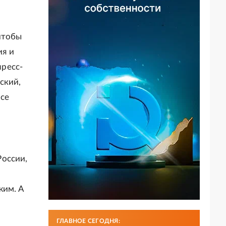
чтобы
ия и
пресс-
ский,
осе
России,
жим. А
ГЛАВНОЕ СЕГОДНЯ: