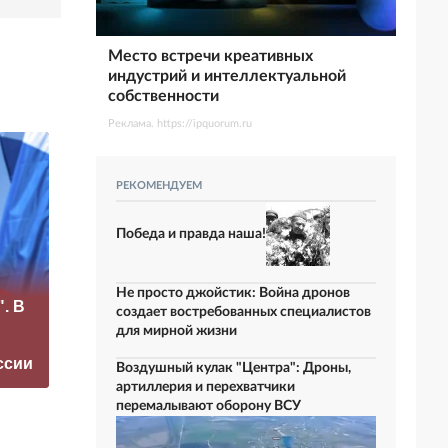
Место встречи креативных
индустрий и интеллектуальной
собственности
Реклама. https://ipquorum.ru
РЕКОМЕНДУЕМ
Победа и правда наша!
Рубио
«Это конец всего»:
отреагировал на
Не просто джойстик: Война дронов
. В
Захарова
требование
создает востребованных специалистов
прокомментировал
перестать
для мирной жизни
а фестиваль в
накачивать ВСУ
ссии
Юрмале
оружием
Воздушный кулак "Центра": Дроны,
артиллерия и перехватчики
перемалывают оборону ВСУ