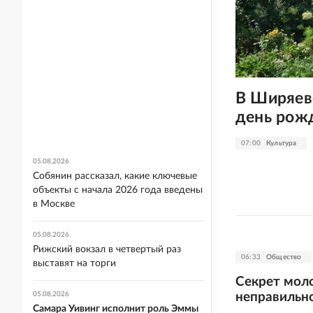
В Ширяев
день рож
07:00
Культура
05.08.2026
Собянин рассказал, какие ключевые
объекты с начала 2026 года введены
в Москве
05.08.2026
Рижский вокзал в четвертый раз
06:33
Общество
выставят на торги
Секрет моло
неправильно
05.08.2026
Самара Уивинг исполнит роль Эммы