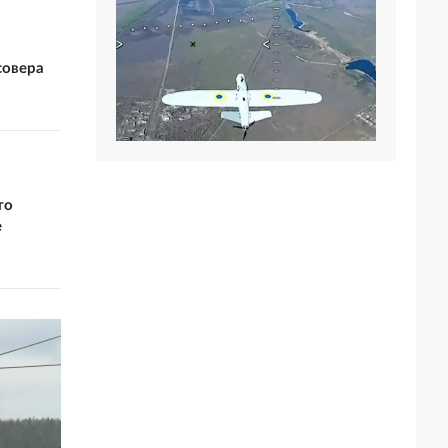
совера
то
е