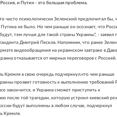
 Россия, и Путин - это большая проблема.
что чисто психологически Зеленский предпочитал бы, 
 Путина не было. Но чем раньше он осознает, что Росс
будут, тем лучше для такой страны Украины", - заявил 
езидента Дмитрий Песков. Напомним, что ранее Зелен
ормате видеообращения на украинском завтраке в Дав
Украина отказывается от мирных переговоров с Россией.
ь Кремля в свою очередь подчеркнул,что чем раньше
раины проявит готовность к выполнению требований 
все закончится, и Украина сможет приступить к
ию после той трагедии, которую устроил киевский ре
оссии будут выполнены в любом случае, подчеркнул
ь Кремля.