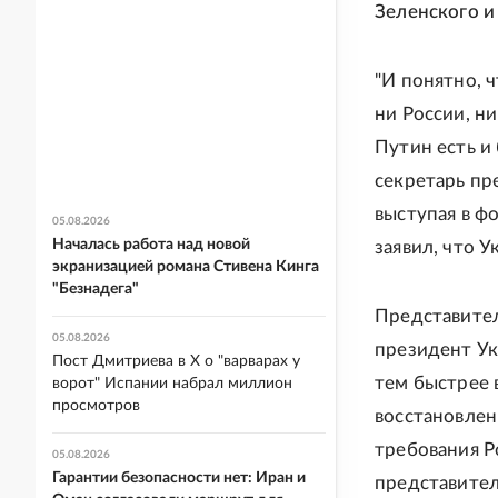
Зеленского и
"И понятно, 
ни России, ни
Путин есть и 
секретарь пр
выступая в ф
05.08.2026
Началась работа над новой
заявил, что 
экранизацией романа Стивена Кинга
"Безнадега"
Представител
05.08.2026
президент Ук
Пост Дмитриева в X о "варварах у
тем быстрее 
ворот" Испании набрал миллион
просмотров
восстановлен
требования Р
05.08.2026
Гарантии безопасности нет: Иран и
представител