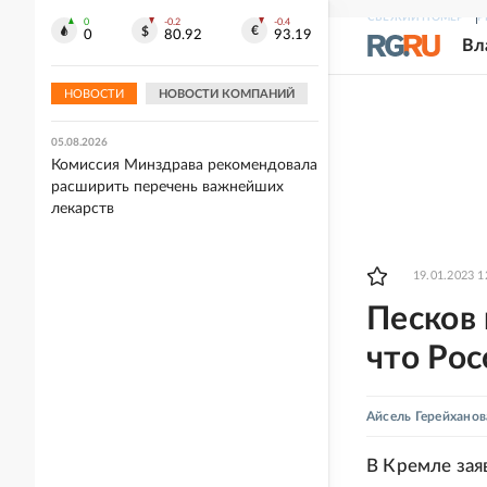
СВЕЖИЙ НОМЕР
Р
0
-0.2
-0.4
05.08.2026
0
80.92
93.19
Вл
Захарова прокомментировала слова
Макрона после ударов ВС РФ по
Киеву
НОВОСТИ
НОВОСТИ КОМПАНИЙ
05.08.2026
Комиссия Минздрава рекомендовала
расширить перечень важнейших
лекарств
19.01.2023 1
Песков 
что Рос
Айсель Герейханов
В Кремле зая