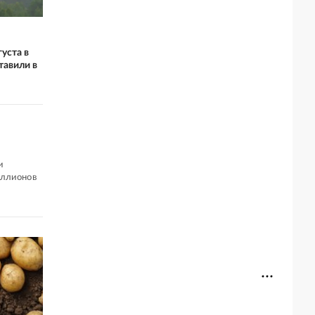
уста в
тавили в
и
иллионов