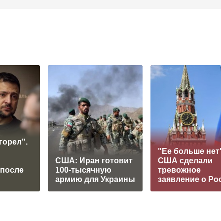
горел".
"Ее больше нет"
США: Иран готовит
США сделали
 после
100-тысячную
тревожное
армию для Украины
заявление о Ро