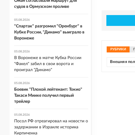
Оман согласовали маршрут для
судов в Ормузском проливе
05.08.2026
"Спартак" разгромил "Оренбург" в
Кубке России, "Динамо" выиграло в
Воронеже
РУБРИКИ
05.08.2026
В Воронеже в матче Кубка России
Внешняя по
"Факел" забил в свои ворота и
проиграл "Динамо"
05.08.2026
Боевик "Плохой лейтенант: Токио"
Такаси Миике получил первый
трейлер
05.08.2026
Посол РФ отреагировал на новости о
задержании в Израиле историка
Кирпиченка