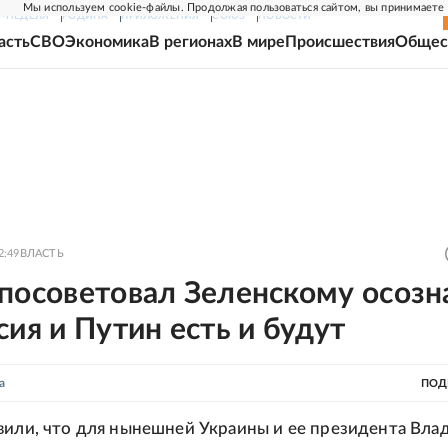
Мы используем cookie-файлы. Продолжая пользоваться сайтом, вы принимаете
Г-НЕДЕЛЯ
РОДИНА
ПРИЛОЖЕНИЯ
СОЮЗ
НОВОСТИ
асть
СВО
Экономика
В регионах
В мире
Происшествия
Общес
2:49
ВЛАСТЬ
посоветовал Зеленскому осозн
сия и Путин есть и будут
а
ПОД
вили, что для нынешней Украины и ее президента Вла