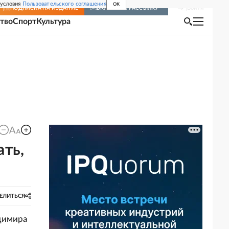
 условия
Пользовательского соглашения
OK
Войти
ПОДПИСКА
НА ИЗДАНИЕ
ВКЛЮЧИТЬ РАССЫЛКУ
тво
Спорт
Культура
ать,
ЕЛИТЬСЯ
димира