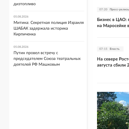
дизтопливо
07:20
Пресс-релиз
05.08.2026
Бизнес в ЦАО:
Митина: Секретная полиция Израиля
на Маросейке 
ШАБАК задержала историка
Кирпиченка
05.08.2026
07:15
Власть
Путин провел встречу с
председателем Союза театральных
На севере Рост
деятелей РФ Машковым
августа сбили 