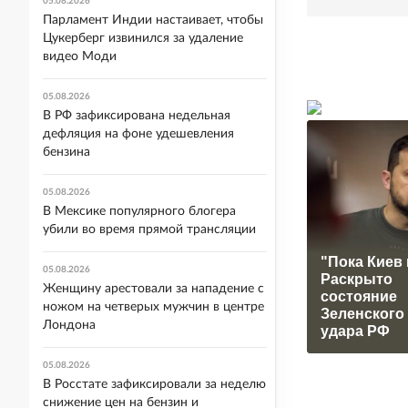
05.08.2026
Парламент Индии настаивает, чтобы
Цукерберг извинился за удаление
видео Моди
05.08.2026
В РФ зафиксирована недельная
дефляция на фоне удешевления
бензина
05.08.2026
В Мексике популярного блогера
убили во время прямой трансляции
"Пока Киев 
05.08.2026
Раскрыто
Женщину арестовали за нападение с
состояние
ножом на четверых мужчин в центре
Зеленского
Лондона
удара РФ
05.08.2026
В Росстате зафиксировали за неделю
снижение цен на бензин и