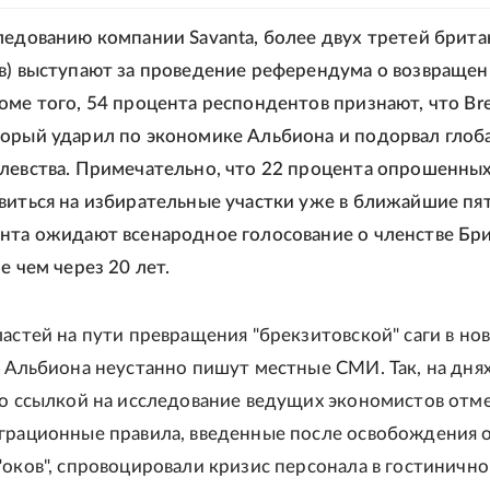
ледованию компании Savanta, более двух третей брита
в) выступают за проведение референдума о возвращен
оме того, 54 процента респондентов признают, что Bre
орый ударил по экономике Альбиона и подорвал глоб
левства. Примечательно, что 22 процента опрошенны
виться на избирательные участки уже в ближайшие пят
нта ожидают всенародное голосование о членстве Бр
е чем через 20 лет.
ластей на пути превращения "брекзитовской" саги в но
а Альбиона неустанно пишут местные СМИ. Так, на днях
со ссылкой на исследование ведущих экономистов отме
грационные правила, введенные после освобождения 
"оков", спровоцировали кризис персонала в гостиничн