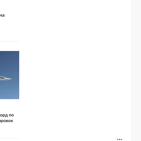
на
орд по
ировок