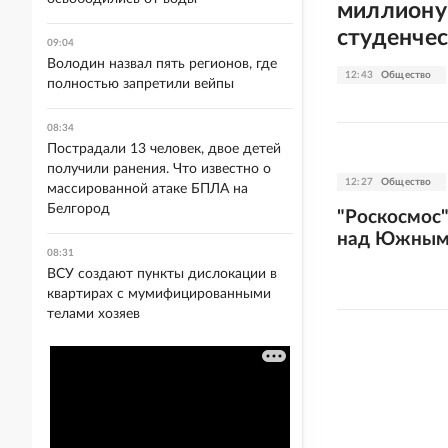
миллиону
студенчес
09:04
Володин назвал пять регионов, где
12:43
Общество
полностью запретили вейпы
08:34
Пострадали 13 человек, двое детей
получили ранения. Что известно о
12:27
Общество
массированной атаке БПЛА на
Белгород
"Роскосмос"
над Южным 
08:31
ВСУ создают пункты дислокации в
квартирах с мумифицированными
телами хозяев