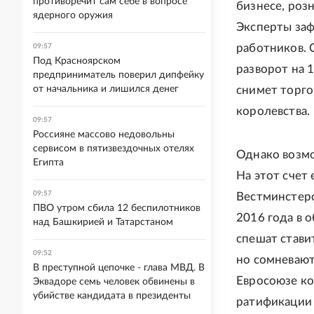
противоречит сам себе в вопросе
бизнесе, роз
ядерного оружия
Эксперты заф
работников. 
09:57
Под Красноярском
разворот на 
предприниматель поверил дипфейку
от начальника и лишился денег
снимет торго
королевства.
09:57
Россияне массово недовольны
сервисом в пятизвездочных отелях
Однако возмо
Египта
На этот счет
09:57
Вестминстерс
ПВО утром сбила 12 беспилотников
2016 года в 
над Башкирией и Татарстаном
спешат стави
09:52
но сомневают
В преступной цепочке - глава МВД. В
Евросоюзе ко
Эквадоре семь человек обвинены в
убийстве кандидата в президенты
ратификации 