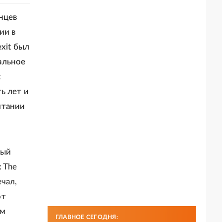
нцев
ии в
xit был
альное
х
ь лет и
итании
вый
 The
чал,
от
ом
ГЛАВНОЕ СЕГОДНЯ: