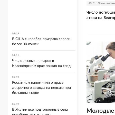
13:01
Происшестви
Число погибши
атаки на Белго
09:19
В США с корабля-призрака спасли
более 30 кошек
09:11
Число лесных пожаров в
Красноярском крае пошло на спад
09:09
Россиянам напомнили о праве
досрочного выхода на пенсию при
большом стаже
09:09
Молодые 
В Якутии все подтопленные села
освободились от воды