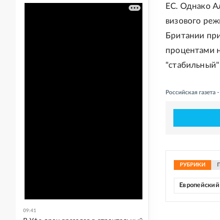
ЕС. Однако А
визового реж
Британии при
процентами н
"стабильный"
Российская газета
РУБРИКИ
Европейский
09:41