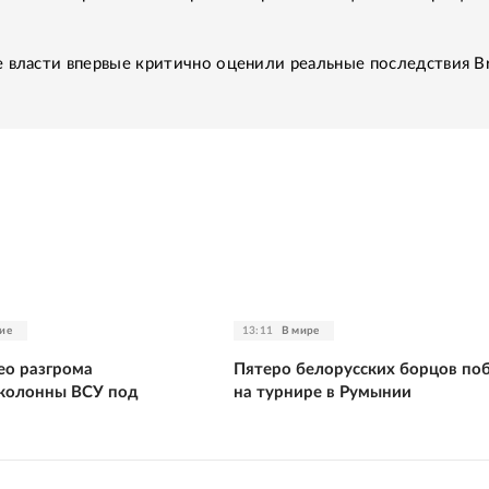
 власти впервые критично оценили реальные последствия Br
ие
13:11
В мире
ео разгрома
Пятеро белорусских борцов по
колонны ВСУ под
на турнире в Румынии