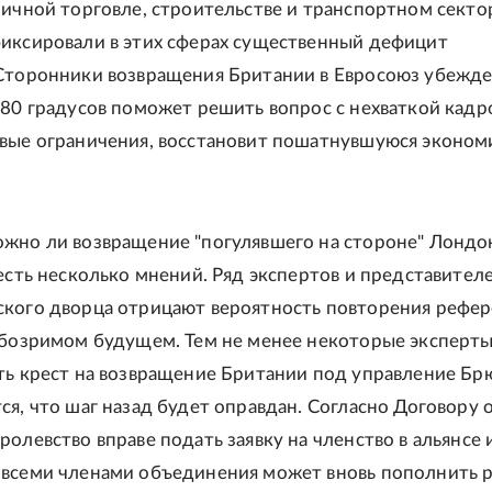
ничной торговле, строительстве и транспортном секто
иксировали в этих сферах существенный дефицит
Сторонники возвращения Британии в Евросоюз убежде
180 градусов поможет решить вопрос с нехваткой кадр
вые ограничения, восстановит пошатнувшуюся эконом
жно ли возвращение "погулявшего на стороне" Лондон
 есть несколько мнений. Ряд экспертов и представител
кого дворца отрицают вероятность повторения рефе
обозримом будущем. Тем не менее некоторые эксперты
ть крест на возвращение Британии под управление Бр
ся, что шаг назад будет оправдан. Согласно Договору 
ролевство вправе подать заявку на членство в альянсе 
всеми членами объединения может вновь пополнить 