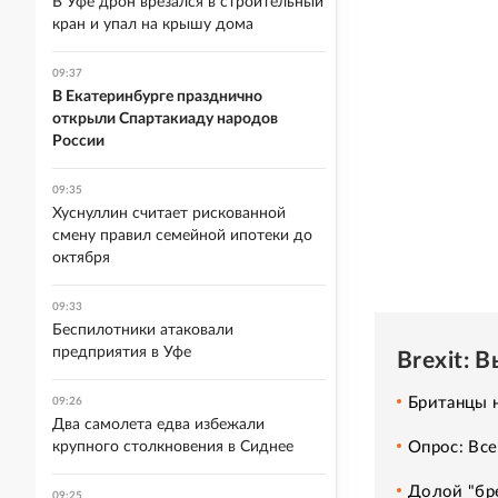
В Уфе дрон врезался в строительный
кран и упал на крышу дома
09:37
В Екатеринбурге празднично
открыли Спартакиаду народов
России
09:35
Хуснуллин считает рискованной
смену правил семейной ипотеки до
октября
09:33
Беспилотники атаковали
предприятия в Уфе
Brexit: 
Британцы н
09:26
Два самолета едва избежали
Опрос: Вс
крупного столкновения в Сиднее
Долой "бре
09:25