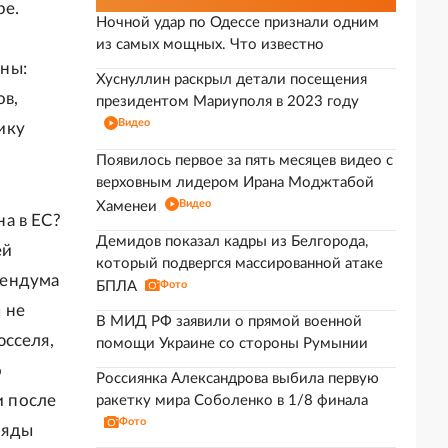
ре.
Ночной удар по Одессе признали одним
из самых мощных. Что известно
ны:
Хуснуллин раскрыл детали посещения
ов,
президентом Мариуполя в 2023 году
Видео
ику
Появилось первое за пять месяцев видео с
верховным лидером Ирана Моджтабой
Видео
Хаменеи
а в ЕС?
Демидов показал кадры из Белгорода,
ей
который подвергся массированной атаке
рендума
БПЛА
Фото
 не
В МИД РФ заявили о прямой военной
юсселя,
помощи Украине со стороны Румынии
о
Россиянка Александрова выбила первую
и после
ракетку мира Соболенко в 1/8 финала
Фото
ряды