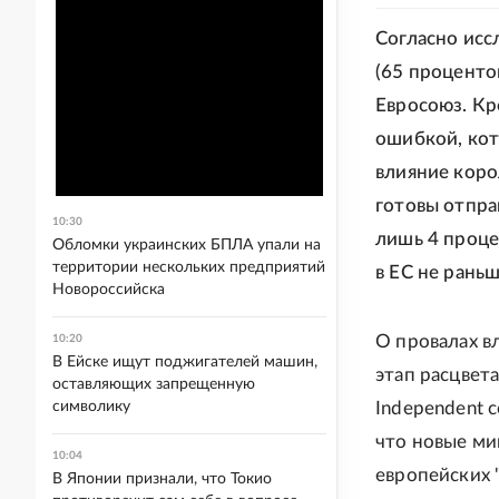
Согласно исс
(65 проценто
Евросоюз. Кр
ошибкой, кот
влияние коро
готовы отпра
10:30
лишь 4 проце
Обломки украинских БПЛА упали на
территории нескольких предприятий
в ЕС не раньш
Новороссийска
О провалах в
10:20
В Ейске ищут поджигателей машин,
этап расцвет
оставляющих запрещенную
символику
Independent 
что новые ми
10:04
европейских 
В Японии признали, что Токио