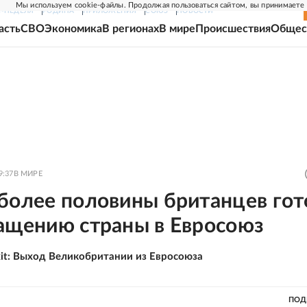
Мы используем cookie-файлы. Продолжая пользоваться сайтом, вы принимаете
Г-НЕДЕЛЯ
РОДИНА
ПРИЛОЖЕНИЯ
СОЮЗ
НОВОСТИ
асть
СВО
Экономика
В регионах
В мире
Происшествия
Общес
9:37
В МИРЕ
 более половины британцев го
ращению страны в Евросоюз
xit: Выход Великобритании из Евросоюза
ПОД