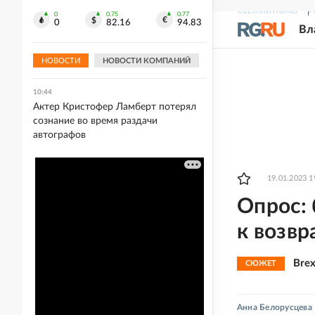
СВЕЖИЙ НОМЕР
Р
0
0.75
0.77
10:45
0
82.16
94.83
Вл
Три человека погибли, еще 25
пострадали при ночной атаке ВСУ на
Белгород
НОВОСТИ
НОВОСТИ КОМПАНИЙ
10:44
Актер Кристофер Ламберт потерял
сознание во время раздачи
автографов
19.01.2023 1
Опрос:
к возв
Bre
СЮЖЕТ
Анна Белорусцева