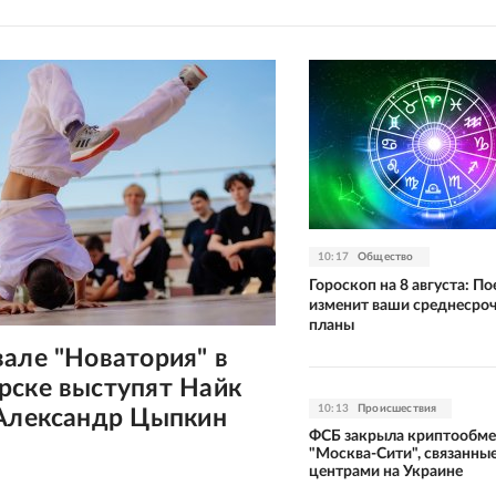
10:17
Общество
Гороскоп на 8 августа: П
изменит ваши среднесро
планы
але "Новатория" в
рске выступят Найк
10:13
Происшествия
 Александр Цыпкин
ФСБ закрыла криптообме
"Москва-Сити", связанные
центрами на Украине