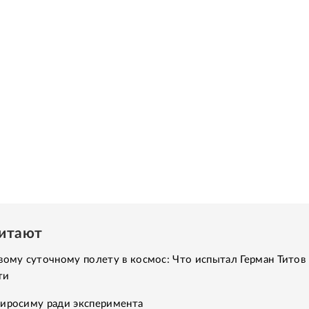
читают
вому суточному полету в космос: Что испытал Герман Титов 
ти
Хиросиму ради эксперимента