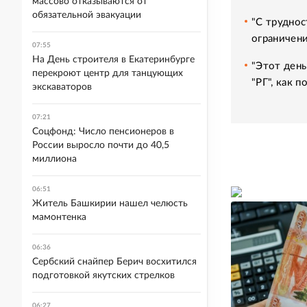
массово отказываются от
обязательной эвакуации
"С труднос
ограничени
07:55
На День строителя в Екатеринбурге
"Этот день
перекроют центр для танцующих
"РГ", как 
экскаваторов
07:21
Соцфонд: Число пенсионеров в
России выросло почти до 40,5
миллиона
06:51
Житель Башкирии нашел челюсть
мамонтенка
06:36
Сербский снайпер Берич восхитился
подготовкой якутских стрелков
06:27