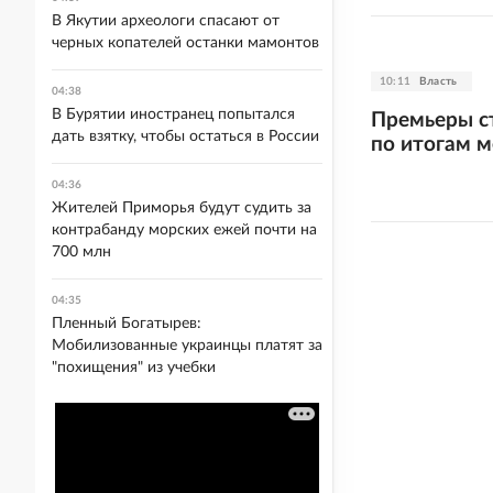
В Якутии археологи спасают от
черных копателей останки мамонтов
10:11
Власть
04:38
В Бурятии иностранец попытался
Премьеры с
дать взятку, чтобы остаться в России
по итогам 
04:36
Жителей Приморья будут судить за
контрабанду морских ежей почти на
700 млн
04:35
Пленный Богатырев:
Мобилизованные украинцы платят за
"похищения" из учебки