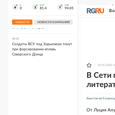
Киргизии
СВЕЖИЙ НОМЕР
Р
0
0.47
0.86
0
81.4
94.05
Вл
08:54
Площадь лесных пожаров в
Красноярском крае увеличилась до
НОВОСТИ
НОВОСТИ КОМПАНИЙ
370 тысяч гектаров
08:52
Солдаты ВСУ под Харьковом тонут
при форсировании вплавь
Северского Донца
23.01.2023 1
В Сети
литерат
Анастасия Скорон
От Луция Апу