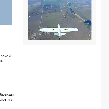
Дмитриев: только
правые партии
могут спасти
Санчес: армия РФ
А
Европу от
может дойти до
мигрантов
Одессы
ирской
на
обренды
ают и в