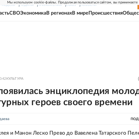
Мы используем cookie-файлы. Продолжая пользоваться сайтом, вы принимаете
Г-НЕДЕЛЯ
РОДИНА
ПРИЛОЖЕНИЯ
СОЮЗ
НОВОСТИ
асть
СВО
Экономика
В регионах
В мире
Происшествия
Общес
0:42
КУЛЬТУРА
 появилась энциклопедия моло
урных героев своего времени
даева
ПОД
лея и Манон Леско Прево до Вавелена Татарского Пел