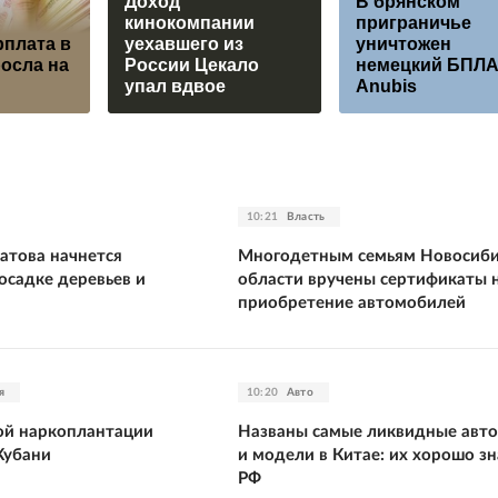
Доход
В брянском
кинокомпании
приграничье
рплата в
уехавшего из
уничтожен
осла на
России Цекало
немецкий БПЛ
упал вдвое
Anubis
10:21
Власть
атова начнется
Многодетным семьям Новосиб
осадке деревьев и
области вручены сертификаты 
приобретение автомобилей
я
10:20
Авто
ой наркоплантации
Названы самые ликвидные авт
Кубани
и модели в Китае: их хорошо зн
РФ