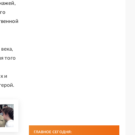
нажей,
го
твенной
 века,
я того
х и
герой.
ГЛАВНОЕ СЕГОДНЯ: