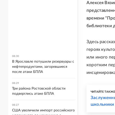
Алексея Вязи
представленн
времени "Про
библиотеки 
Здесь рассказ
героях культ
08:30
или иного пе
В Ярославле потушили резервуары с
коротким пер
нефтепродуктами, загоревшиеся
после атаки БПЛА
инсценировка
08:29
Три района Ростовской области
ЧИТАЙТЕ ТАКЖ
подверглись атаке БПЛА
Заслуженны
школьники 
08:27
США увеличили импорт российского