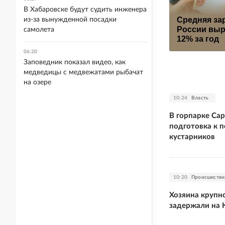
В Хабаровске будут судить инженера
Средняя за
из-за вынужденной посадки
России выр
самолета
12% за год
06:20
Заповедник показал видео, как
медведицы с медвежатами рыбачат
на озере
10:24
Власть
В горпарке Сар
подготовка к п
кустарников
10:20
Происшестви
Хозяина крупн
задержали на 