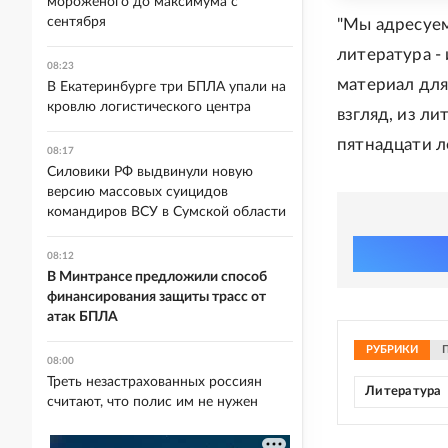
мороженого до максимума с
сентября
"Мы адресуем
литература -
08:23
материал для
В Екатеринбурге три БПЛА упали на
кровлю логистического центра
взгляд, из ли
пятнадцати ле
08:17
Силовики РФ выдвинули новую
версию массовых суицидов
командиров ВСУ в Сумской области
08:12
В Минтрансе предложили способ
финансирования защиты трасс от
атак БПЛА
РУБРИКИ
08:00
Треть незастрахованных россиян
Литература
считают, что полис им не нужен