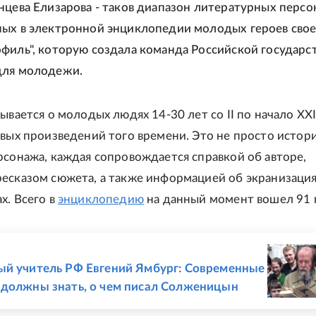
нцева Елизарова - таков диапазон литературных персо
ых в электронной энциклопедии молодых героев свое
филь", которую создала команда Российской государс
для молодежи.
ывается о молодых людях 14-30 лет со II по начало XXI
овых произведений того времени. Это не просто истори
рсонажа, каждая сопровождается справкой об авторе,
есказом сюжета, а также информацией об экранизация
х. Всего в
энциклопедию
на данный момент вошел 91 
Е
й учитель РФ Евгений Ямбург: Современные
должны знать, о чем писал Солженицын