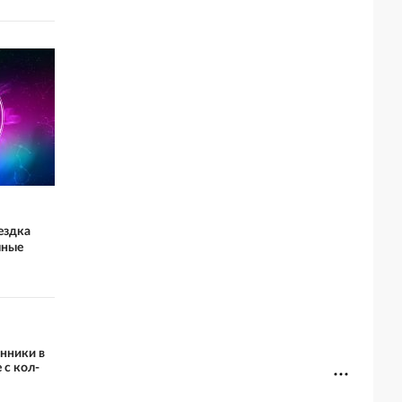
оездка
чные
нники в
 с кол-