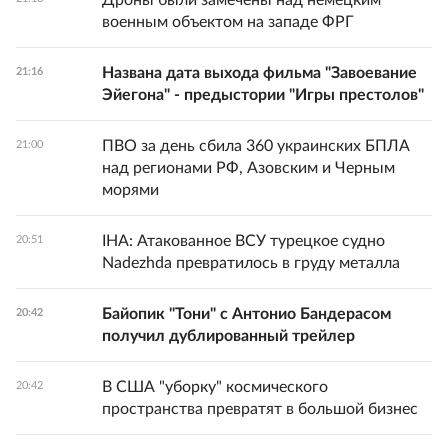
Дроны были замечены над немецким
военным объектом на западе ФРГ
Названа дата выхода фильма "Завоевание
21:16
Эйегона" - предыстории "Игры престолов"
ПВО за день сбила 360 украинских БПЛА
21:00
над регионами РФ, Азовским и Черным
морями
IHA: Атакованное ВСУ турецкое судно
20:51
Nadezhda превратилось в груду металла
Байопик "Тони" с Антонио Бандерасом
20:42
получил дублированный трейлер
В США "уборку" космического
20:42
пространства превратят в большой бизнес