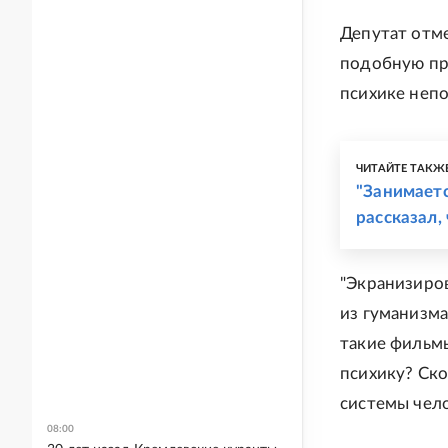
Депутат отме
подобную про
психике непо
ЧИТАЙТЕ ТАКЖ
"Занимаетс
рассказал,
"Экранизиров
из гуманизма
такие фильмы
психику? Ско
системы чело
08:00