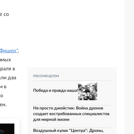
е со
"Фишер"
,
самых
раля в
РЕКОМЕНДУЕМ
шли два
м в
Победа и правда наша!
но
ен.
Не просто джойстик: Война дронов
создает востребованных специалистов
для мирной жизни
Воздушный кулак "Центра": Дроны,