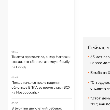
Сейчас 
06:10
65 лет пер
Такаити промолчала, а мэр Нагасаки
сказал, кто сбросил атомную бомбу
невесомос
на город
Бомба на 
05:43
"С труднос
Пожар начался после падения
обломков БПЛА во время атаки ВСУ
ограничени
на Новороссийск
"Этот день
05:30
"РГ", как 
В Бурятии двухлетний ребенок