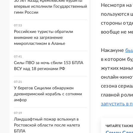
30 лет назад Кремлевские куранты
Несмотря на 
впервые исполнили Государственный
гимн России
пользуются 
стороны отд
07:53
вообще не ме
Российские туристы обратили
внимание на загрязнение
микропластиком в Аланье
Накануне
бы
07:41
в котором бу
Силы ПВО за ночь сбили 153 БПЛА
жутких манья
ВСУ над 18 регионами РФ
онлайн-кинот
07:21
сезона сериа
У берегов Сицилии обнаружен
древнеримский корабль с сотнями
главной роли
амфор
запустить в 
07:19
Ландшафтный пожар вспыхнул в
Ростовской области после налета
ЧИТАЙТЕ ТАКЖ
БПЛА
Семен Слеп