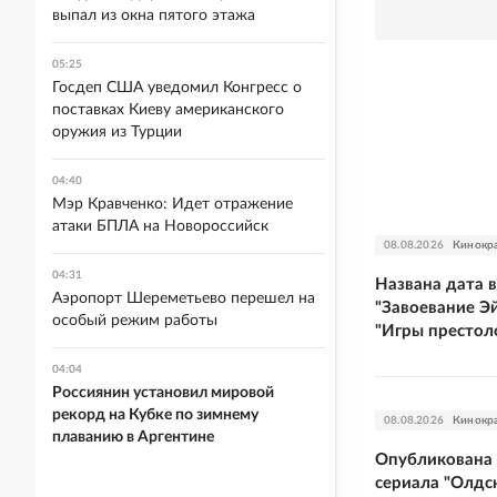
выпал из окна пятого этажа
05:25
Госдеп США уведомил Конгресс о
поставках Киеву американского
оружия из Турции
04:40
Мэр Кравченко: Идет отражение
атаки БПЛА на Новороссийск
08.08.2026
Кинокр
04:31
Названа дата 
Аэропорт Шереметьево перешел на
"Завоевание Э
особый режим работы
"Игры престол
04:04
Россиянин установил мировой
рекорд на Кубке по зимнему
08.08.2026
Кинокр
плаванию в Аргентине
Опубликована 
сериала "Олдс