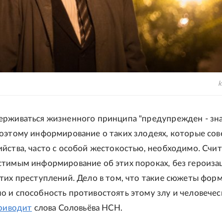
k
ерживаться жизненного принципа "предупрежден - зн
Поэтому информирование о таких злодеях, которые со
йства, часто с особой жестокостью, необходимо. Счи
стимым информирование об этих пороках, без героиза
тих преступлений. Дело в том, что такие сюжеты фор
о и способность противостоять этому злу и человече
риводит
слова Соловьёва НСН.