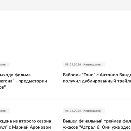
атия
08.08.2026
Кинократия
выхода фильма
Байопик "Тони" с Антонио Банд
йегона" - предыстории
получил дублированный трейл
ов"
атия
08.08.2026
Кинократия
сцена из второго сезона
Вышел финальный трейлер фи
кул" с Марией Ароновой
ужасов "Астрал 6: Они уже здес