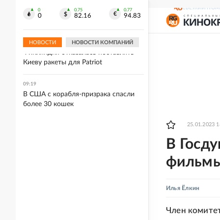
09:25
СВЕЖИЙ НОМ
Лионель Месси прибыл в Аргентину
0
0.75
0.77
0
82.16
94.83
на похороны отца
НОВОСТИ
НОВОСТИ КОМПАНИЙ
09:23
Финляндия отказалась поставлять
Киеву ракеты для Patriot
09:19
В США с корабля-призрака спасли
более 30 кошек
25.01.2023 1
В Госд
фильмы
Илья Ёлкин
Член комитет