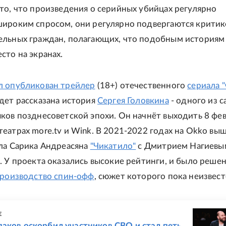
то, что произведения о серийных убийцах регулярно
широким спросом, они регулярно подвергаются критик
ельных граждан, полагающих, что подобным историям
сто на экранах.
л опубликован трейлер
(18+) отечественного
сериала 
дет рассказана история
Сергея Головкина
- одного из 
ков позднесоветской эпохи. Он начнёт выходить 8 фев
еатрах more.tv и Wink. В 2021-2022 годах на Okko вы
ла Сарика Андреасяна
"Чикатило"
с Дмитрием Нагиевы
. У проекта оказались высокие рейтинги, и было реше
производство спин-офф
, сюжет которого пока неизвест
Е
аков оскорбил участников СВО и стал петь