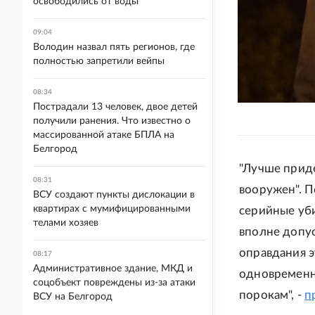
освободились от воды
09:04
Володин назвал пять регионов, где
полностью запретили вейпы
08:34
Пострадали 13 человек, двое детей
получили ранения. Что известно о
массированной атаке БПЛА на
Белгород
"Лучше прид
08:31
вооружен". 
ВСУ создают пункты дислокации в
квартирах с мумифицированными
серийные уби
телами хозяев
вполне допу
оправдания э
08:17
Административное здание, МКД и
одновременн
соцобъект повреждены из-за атаки
порокам", -
п
ВСУ на Белгород