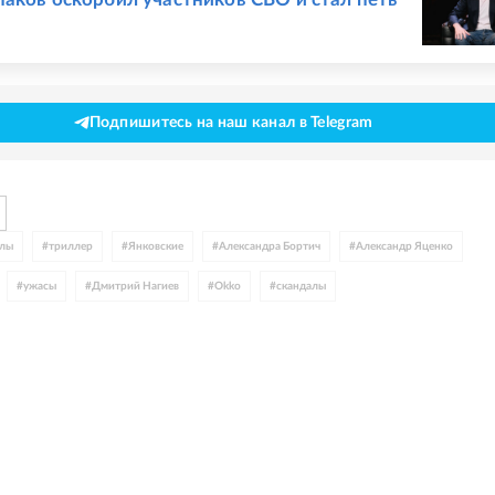
Подпишитесь на наш канал в Telegram
алы
#
триллер
#
Янковские
#
Александра Бортич
#
Александр Яценко
#
ужасы
#
Дмитрий Нагиев
#
Okko
#
скандалы