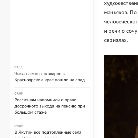
художественн
маньяков. По
человеческог
и речи о соч
сериалах.
09:11
Число лесных пожаров в
Красноярском крае пошло на спад
09:09
Россиянам напомнили о праве
досрочного выхода на пенсию при
большом стаже
09:09
В Якутии все подтопленные села