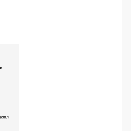
в
азал