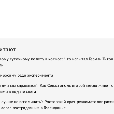
читают
вому суточному полету в космос: Что испытал Герман Титов 
ти
Хиросиму ради эксперимента
тями мы справимся": Как Севастополь второй месяц живет с
ями в подаче света
 лучше не вспоминать": Ростовский врач-реаниматолог расск
помогал пострадавшим в Геленджике