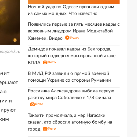
Ночной удар по Одессе признали одним
из самых мощных. Что известно
Появились первые за пять месяцев кадры с
верховным лидером Ирана Моджтабой
Видео
Хаменеи. Видео
Демидов показал кадры из Белгорода,
inopoisk.ru
который подвергся массированной атаке
БПЛА
Фото
ачит
В МИД РФ заявили о прямой военной
помощи Украине со стороны Румынии
вершают
Россиянка Александрова выбила первую
таю
ракетку мира Соболенко в 1/8 финала
ции и
Фото
мируют
Такаити промолчала, а мэр Нагасаки
ским
сказал, кто сбросил атомную бомбу на
город
Фото