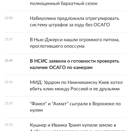
полноценный бархатный сезон
Набиуллина предложила отрегулировать
22:00
систему штрафов за езду без ОСАГО
В Нью-Джерси нашли огромного питона,
21:57
проглотившего опоссума
В НСИС заявили о готовности проверять
21:49
наличие ОСАГО по камерам
МИД: Ударом по Нижнекамску Киев хотел
21:41
вбить клин между Россией и ее друзьями
"Факел" и "Ахмат" сыграли в Воронеже по
21:35
нулям
Кушнер и Иванка Трамп купили землю в
21:33