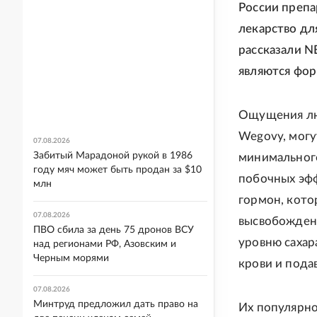
России препа
лекарство дл
рассказали N
являются фор
Ощущения лю
Wegovy, могу
07.08.2026
Забитый Марадоной рукой в 1986
минимального
году мяч может быть продан за $10
побочных эфф
млн
гормон, кото
07.08.2026
высвобождени
ПВО сбила за день 75 дронов ВСУ
уровню сахара
над регионами РФ, Азовским и
Черным морями
крови и пода
07.08.2026
Минтруд предложил дать право на
Их популярн