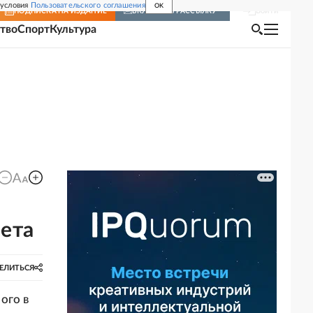
 условия
Пользовательского соглашения
OK
Войти
ПОДПИСКА
НА ИЗДАНИЕ
ВКЛЮЧИТЬ РАССЫЛКУ
тво
Спорт
Культура
бета
ЕЛИТЬСЯ
ого в