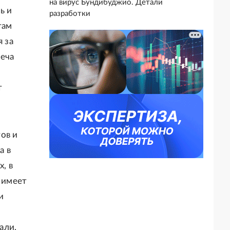
на вирус Бундибуджио. Детали
ь и
разработки
там
я за
Леча
т
ов и
а в
, в
о имеет
и
али,