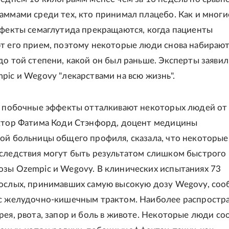
аммами среди тех, кто принимал плацебо. Как и многи
ффекты семаглутида прекращаются, когда пациенты
т его прием, поэтому некоторые люди снова набирают
до той степени, какой он был раньше. Эксперты заявил
pic и Wegovy "лекарствами на всю жизнь".
, побочные эффекты отталкивают некоторых людей от
ктор Фатима Коди Стэнфорд, доцент медицины
ой больницы общего профиля, сказала, что некоторые
следствия могут быть результатом слишком быстрого
зы Ozempic и Wegovy. В клинических испытаниях 73
ослых, принимавших самую высокую дозу Wegovy, со
 с желудочно-кишечным трактом. Наиболее распростр
рея, рвота, запор и боль в животе. Некоторые люди с