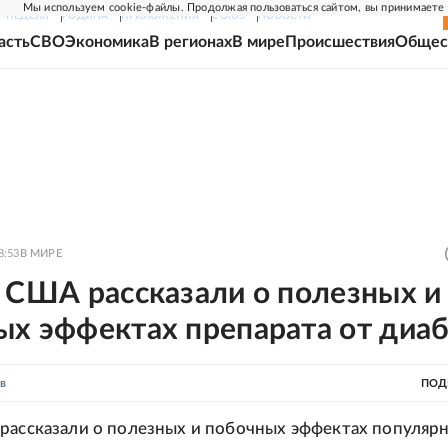
Мы используем cookie-файлы. Продолжая пользоваться сайтом, вы принимаете
Г-НЕДЕЛЯ
РОДИНА
ПРИЛОЖЕНИЯ
СОЮЗ
НОВОСТИ
асть
СВО
Экономика
В регионах
В мире
Происшествия
Общес
8:53
В МИРЕ
 США рассказали о полезных и
ых эффектах препарата от диа
в
ПОД
рассказали о полезных и побочных эффектах популярн