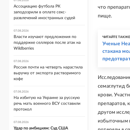
07.08.2026
Ассоциацию футбола РК
что препарат
заподозрили в оплате секс-
пище.
развлечений иностранных судей
07.08.2026
Власти изучают предложения по
ЧИТАЙТЕ ТАКЖ
поддержке селлеров после атак на
Ученые Неа
Wildberries
стакана мо
предотврат
07.08.2026
Россия почти на четверть нарастила
выручку от экспорта растворимого
Исследование
кофе
семаглутид б
07.08.2026
крови. Участ
На избитую на Украине за русскую
препаратов, 
речь мать военного ВСУ составили
протокол
другом иссле
избыточным в
07.08.2026
Удар по амбициям: Суд США
потеряли в с