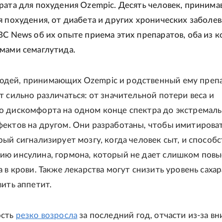
рата для похудения Ozempic. Десять человек, приним
я похудения, от диабета и других хронических заболев
BC News об их опыте приема этих препаратов, оба из 
мами семаглутида.
дей, принимающих Ozempic и родственный ему преп
т сильно различаться: от значительной потери веса и
 дискомфорта на одном конце спектра до экстремал
ектов на другом. Они разработаны, чтобы имитирова
рый сигнализирует мозгу, когда человек сыт, и способс
ю инсулина, гормона, который не дает слишком повы
 в крови. Также лекарства могут снизить уровень сахар
вить аппетит.
ость
резко возросла
за последний год, отчасти из-за в