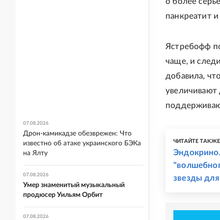
о более серье
панкреатит и
Ястребофф по
чаще, и след
добавила, чт
увеличивают 
поддерживаю
07.08.2026
Дрон-камикадзе обезврежен: Что
ЧИТАЙТЕ ТАКЖ
известно об атаке украинского БЭКа
Эндокринол
на Ялту
"волшебног
07.08.2026
звезды для
Умер знаменитый музыкальный
продюсер Уильям Орбит
07.08.2026