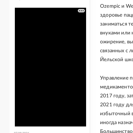
Ozempic и We
здоровье пац
заниматься те
внуками или 
ожирение, вы
связанных с 
Йельской шк
Управление п
медикаментов
2017 году, за
2021 году дл
избыточный в
иногда назна
Большинство 