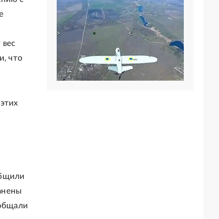
е
 вес
и, что
 этих
общили
анены
ообщали