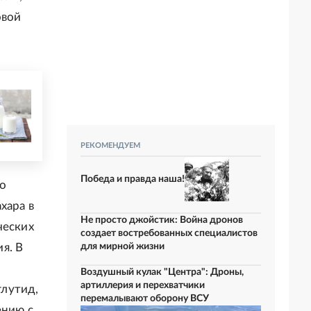
овой
РЕКОМЕНДУЕМ
Победа и правда наша!
то
хара в
Не просто джойстик: Война дронов
ческих
создает востребованных специалистов
я. В
для мирной жизни
Воздушный кулак "Центра": Дроны,
артиллерия и перехватчики
глутид,
перемалывают оборону ВСУ
ению с