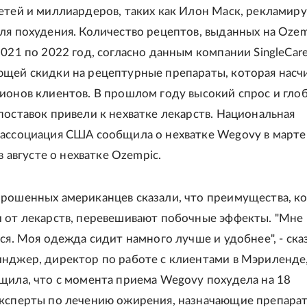
етей и миллиардеров, таких как Илон Маск, реклами
ля похудения. Количество рецептов, выданных на Ozem
2021 по 2022 год, согласно данным компании SingleCare
щей скидки на рецептурные препараты, которая насч
ионов клиентов. В прошлом году высокий спрос и гло
поставок привели к нехватке лекарств. Национальная
ассоциация США сообщила о нехватке Wegovy в марте
 в августе о нехватке Ozempic.
рошенных американцев сказали, что преимущества, к
 от лекарств, перевешивают побочные эффекты. "Мне
ся. Моя одежда сидит намного лучше и удобнее", - ска
нджер, директор по работе с клиентами в Мэриленде
щила, что с момента приема Wegovy похудела на 18
ксперты по лечению ожирения, назначающие препара