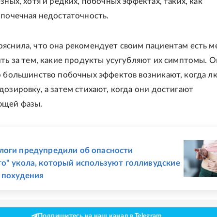
зных, хотя и редких, побочных эффектах, таких, как
 почечная недостаточность.
яснила, что она рекомендует своим пациентам есть м
ить за тем, какие продукты усугубляют их симптомы. О
о большинство побочных эффектов возникают, когда л
дозировку, а затем стихают, когда они достигают
щей фазы.
Е
оги предупредили об опасности
о" укола, который используют голливудские
 похудения
Подпишитесь на наш канал в Telegram