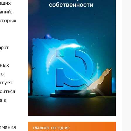
авших
аний,
которых
арат
ьных
ть
твует
ситься
а в
нимания
ГЛАВНОЕ СЕГОДНЯ: