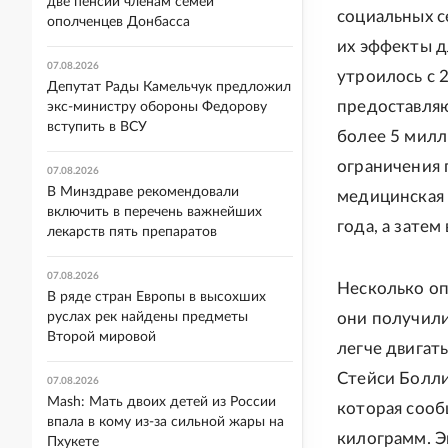
две пенсии членам семей
социальных с
ополченцев Донбасса
их эффекты д
07.08.2026
утроилось с 
Депутат Рады Камельчук предложил
предоставляю
экс-министру обороны Федорову
вступить в ВСУ
более 5 милл
ограничения 
07.08.2026
В Минздраве рекомендовали
медицинская 
включить в перечень важнейших
года, а затем
лекарств пять препаратов
07.08.2026
Несколько оп
В ряде стран Европы в высохших
руслах рек найдены предметы
они получили
Второй мировой
легче двигать
Стейси Болли
07.08.2026
Mash: Мать двоих детей из России
которая сооб
впала в кому из-за сильной жары на
килограмм. Э
Пхукете