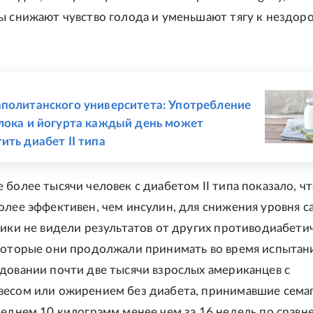
ы снижают чувство голода и уменьшают тягу к нездор
Е
политанского университета: Употребление
лока и йогурта каждый день может
ить диабет II типа
 более тысячи человек с диабетом II типа показало, ч
олее эффективен, чем инсулин, для снижения уровня са
ники не видели результатов от других противодиабети
которые они продолжали принимать во время испытани
довании почти две тысячи взрослых американцев с
есом или ожирением без диабета, принимавшие сема
реднем 10 килограмм менее чем за 16 недель по сравн