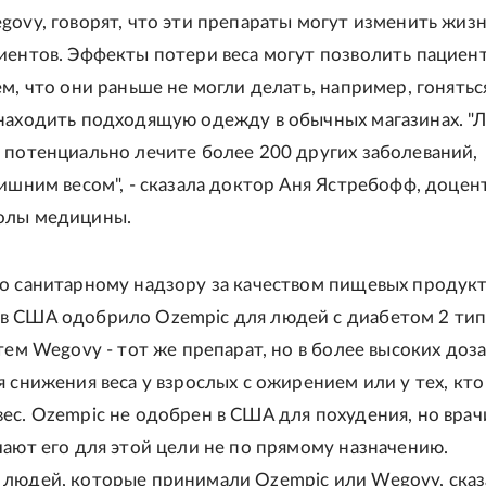
govy, говорят, что эти препараты могут изменить жизн
иентов. Эффекты потери веса могут позволить пациен
м, что они раньше не могли делать, например, гонятьс
находить подходящую одежду в обычных магазинах. "
 потенциально лечите более 200 других заболеваний,
лишним весом", - сказала доктор Аня Ястребофф, доцен
олы медицины.
о санитарному надзору за качеством пищевых продукт
 США одобрило Ozempic для людей с диабетом 2 тип
тем Wegovy - тот же препарат, но в более высоких дозах
я снижения веса у взрослых с ожирением или у тех, кт
ес. Ozempic не одобрен в США для похудения, но врач
чают его для этой цели не по прямому назначению.
людей, которые принимали Ozempic или Wegovy, сказ