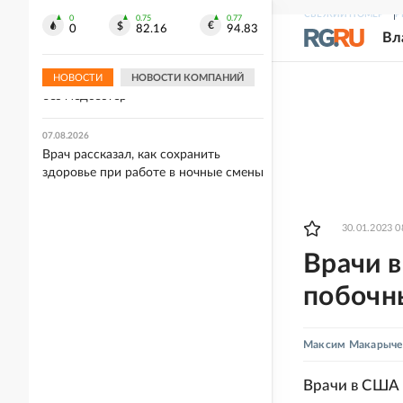
борьбе
СВЕЖИЙ НОМЕР
Р
0
0.75
0.77
0
82.16
94.83
Вл
07.08.2026
Украинский врач предупредила, что
киевские больницы могут остаться
НОВОСТИ
НОВОСТИ КОМПАНИЙ
без медсестер
07.08.2026
Врач рассказал, как сохранить
здоровье при работе в ночные смены
30.01.2023 0
Врачи в
побочн
Максим Макарыче
Врачи в США 