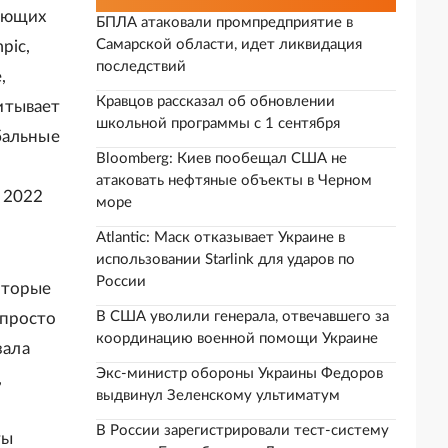
рующих
БПЛА атаковали промпредприятие в
Самарской области, идет ликвидация
pic,
последствий
,
Кравцов рассказал об обновлении
итывает
школьной программы с 1 сентября
бальные
Bloomberg: Киев пообещал США не
атаковать нефтяные объекты в Черном
 2022
море
Atlantic: Маск отказывает Украине в
использовании Starlink для ударов по
России
оторые
В США уволили генерала, отвечавшего за
 просто
координацию военной помощи Украине
зала
Экс-министр обороны Украины Федоров
,
выдвинул Зеленскому ультиматум
В России зарегистрировали тест-систему
ты