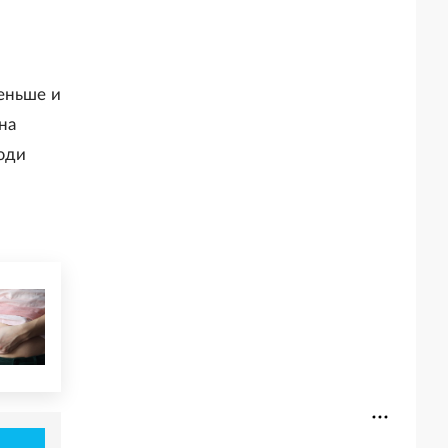
еньше и
на
юди