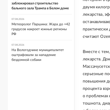
заблокировал строительство
двумя килогр
бального зала Трампа в Белом доме
лекарства, э
07.08.2026
останавливаю
Метеоролог Паршина: Жара до +42
практически 
градусов накроет южные регионы
РФ
считают Ozem
07.08.2026
На Вологодчине муниципалитет
Вместе с тем
оштрафовали за нападение
лекарств. До
бездомной собаки
Массачусетск
серьезные по
повышения до
процента взр
о проблемах
тошнота, диа