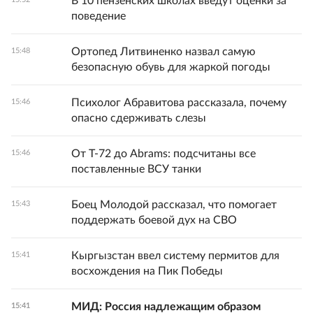
В 10 пензенских школах введут оценки за
поведение
Ортопед Литвиненко назвал самую
15:48
безопасную обувь для жаркой погоды
Психолог Абравитова рассказала, почему
15:46
опасно сдерживать слезы
От Т-72 до Abrams: подсчитаны все
15:46
поставленные ВСУ танки
Боец Молодой рассказал, что помогает
15:43
поддержать боевой дух на СВО
Кыргызстан ввел систему пермитов для
15:41
восхождения на Пик Победы
МИД: Россия надлежащим образом
15:41