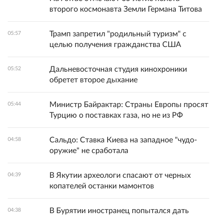
второго космонавта Земли Германа Титова
Трамп запретил "родильный туризм" с
05:57
целью получения гражданства США
Дальневосточная студия кинохроники
05:52
обретет второе дыхание
Министр Байрактар: Страны Европы просят
05:44
Турцию о поставках газа, но не из РФ
Сальдо: Ставка Киева на западное "чудо-
04:58
оружие" не сработала
В Якутии археологи спасают от черных
04:39
копателей останки мамонтов
В Бурятии иностранец попытался дать
04:38