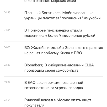
о контрабанде морских ежей
Пленный Богатырев: Мобилизованные
04:35
украинцы платят за "похищения" из учебки
В Приморье пенсионерка отдала
04:34
мошенникам более 9 миллионов рублей
BZ: Жалобы и мольбы Зеленского о ракетах
04:00
не решат проблему Киева с ПВО
Bloomberg: В киберкомандовании США
03:37
произошла серия самоубийств
В ЕАО ввели режим повышенной
03:37
готовности из-за угрозы паводка
Рижский вокзал в Москве опять ищет
03:14
покупателя