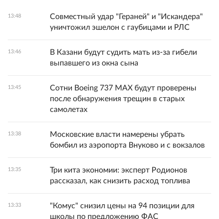
Совместный удар "Гераней" и "Искандера"
13:48
уничтожил эшелон с гаубицами и РЛС
В Казани будут судить мать из-за гибели
13:46
выпавшего из окна сына
Сотни Boeing 737 MAX будут проверены
13:45
после обнаружения трещин в старых
самолетах
Московские власти намерены убрать
13:38
бомбил из аэропорта Внуково и с вокзалов
Три кита экономии: эксперт Родионов
13:35
рассказал, как снизить расход топлива
"Комус" снизил цены на 94 позиции для
13:33
школы по предложению ФАС