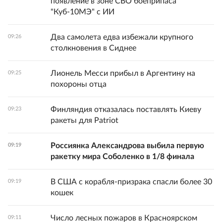
появление в зоне СВО боеприпаса
"Куб-10МЭ" с ИИ
Два самолета едва избежали крупного
09:26
столкновения в Сиднее
Лионель Месси прибыл в Аргентину на
09:25
похороны отца
Финляндия отказалась поставлять Киеву
09:23
ракеты для Patriot
Россиянка Александрова выбила первую
09:19
ракетку мира Соболенко в 1/8 финала
В США с корабля-призрака спасли более 30
09:19
кошек
Число лесных пожаров в Красноярском
09:11