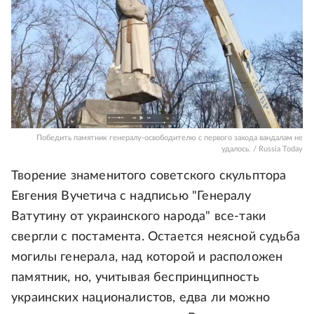
Победить памятник генералу-освободителю с первого захода вандалам не
удалось. / Russia Today
Творение знаменитого советского скульптора
Евгения Вучетича с надписью "Генералу
Ватутину от украинского народа" все-таки
свергли с постамента. Остается неясной судьба
могилы генерала, над которой и расположен
памятник, но, учитывая беспринципность
украинских националистов, едва ли можно