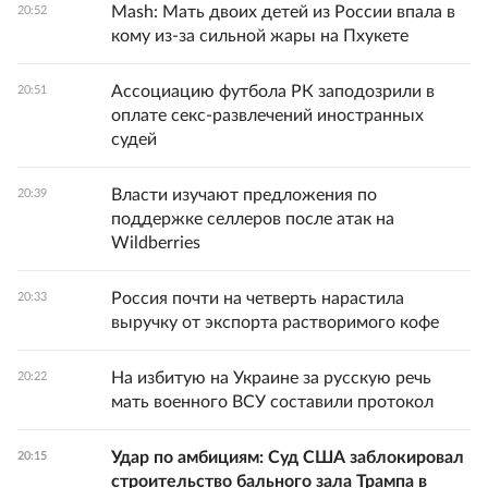
Mash: Мать двоих детей из России впала в
20:52
кому из-за сильной жары на Пхукете
Ассоциацию футбола РК заподозрили в
20:51
оплате секс-развлечений иностранных
судей
Власти изучают предложения по
20:39
поддержке селлеров после атак на
Wildberries
Россия почти на четверть нарастила
20:33
выручку от экспорта растворимого кофе
На избитую на Украине за русскую речь
20:22
мать военного ВСУ составили протокол
Удар по амбициям: Суд США заблокировал
20:15
строительство бального зала Трампа в