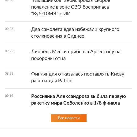
"Калашников" анонсировал скорое
появление в зоне СВО боеприпаса
"Куб-10МЭ" с ИИ
Два самолета едва избежали крупного
09:26
столкновения в Сиднее
Лионель Месси прибыл в Аргентину на
09:25
похороны отца
Финляндия отказалась поставлять Киеву
09:23
ракеты для Patriot
Россиянка Александрова выбила первую
09:19
ракетку мира Соболенко в 1/8 финала
Все новости