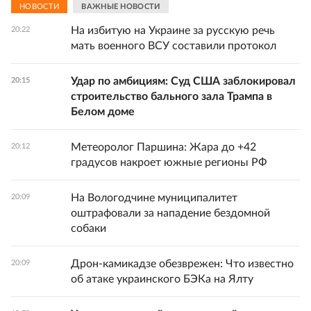
НОВОСТИ
ВАЖНЫЕ НОВОСТИ
На избитую на Украине за русскую речь
20:22
мать военного ВСУ составили протокол
Удар по амбициям: Суд США заблокировал
20:15
строительство бального зала Трампа в
Белом доме
Метеоролог Паршина: Жара до +42
20:12
градусов накроет южные регионы РФ
На Вологодчине муниципалитет
20:09
оштрафовали за нападение бездомной
собаки
Дрон-камикадзе обезврежен: Что известно
20:09
об атаке украинского БЭКа на Ялту