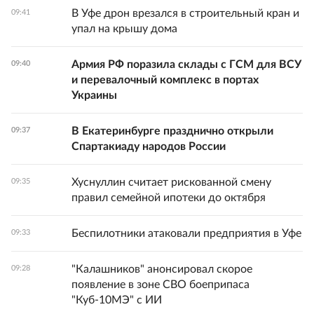
В Уфе дрон врезался в строительный кран и
09:41
упал на крышу дома
Армия РФ поразила склады с ГСМ для ВСУ
09:40
и перевалочный комплекс в портах
Украины
В Екатеринбурге празднично открыли
09:37
Спартакиаду народов России
Хуснуллин считает рискованной смену
09:35
правил семейной ипотеки до октября
Беспилотники атаковали предприятия в Уфе
09:33
"Калашников" анонсировал скорое
09:28
появление в зоне СВО боеприпаса
"Куб-10МЭ" с ИИ