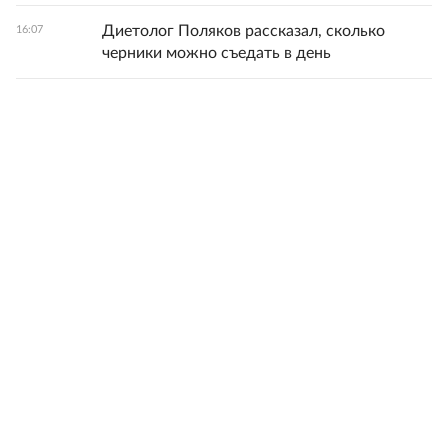
Диетолог Поляков рассказал, сколько
16:07
черники можно съедать в день
Ортопед Литвиненко предупредил о
16:03
последствиях постоянного ношения шпилек
Политолог Никсон: Ситуация с "пушечным
16:02
мясом" для ВСУ достигла критической
точки
Результаты сокрушительного удара ВС
15:58
России по Киеву сняли из космоса
Все новости