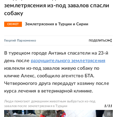
землетрясения из-под завалов спасли
собаку
Землетрясения в Турции и Сирии
СЮЖЕТ
Георгий Пархоменко
ПОДЕЛИТЬСЯ
В турецком городе Антакья спасатели на 23-й
день после
разрушительного землетрясения
извлекли из-под завалов живую собаку по
кличке Алекс, сообщило агентство БТА.
Четвероногого друга передадут хозяину после
курса лечения в ветеринарной клинике.
Люди помогают домашним животным выбраться из-под
завалов после землетрясения в Турции
1
/
11