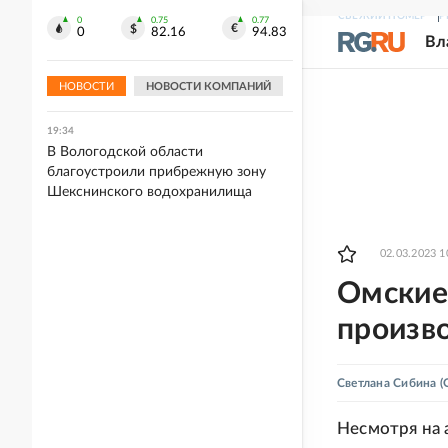
снесут 50 аварийных домов
СВЕЖИЙ НОМЕР
Р
0
0.75
0.77
0
82.16
94.83
Вл
19:41
Сбор тепличных овощей в России к 4
августа вырос до более 1 млн тонн
НОВОСТИ
НОВОСТИ КОМПАНИЙ
19:34
В Вологодской области
благоустроили прибрежную зону
Шекснинского водохранилища
02.03.2023 1
Омские
произв
Светлана Сибина
(
Несмотря на 