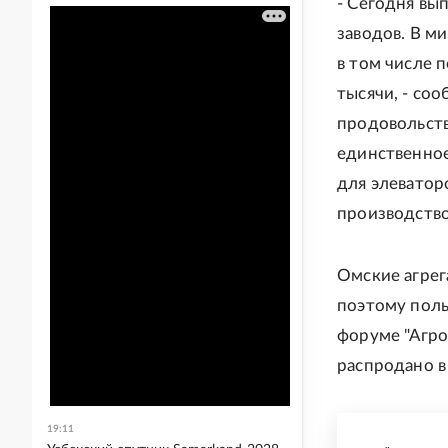
- Сегодня вы
заводов. В м
в том числе 
тысячи, - со
продовольств
единственное
для элеватор
производство
Омские агрег
поэтому поль
форуме "Агро
распродано в
19:11