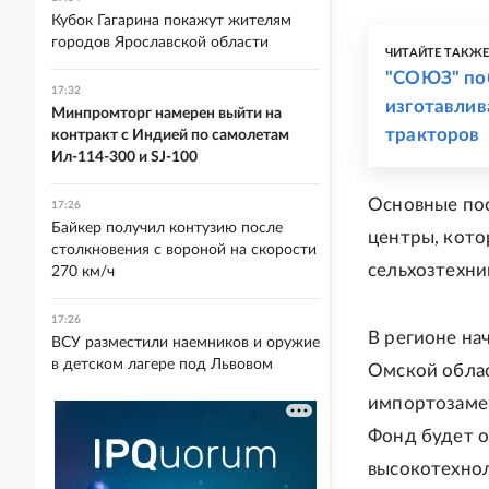
Кубок Гагарина покажут жителям
городов Ярославской области
ЧИТАЙТЕ ТАКЖ
"СОЮЗ" поб
17:32
изготавлив
Минпромторг намерен выйти на
тракторов
контракт с Индией по самолетам
Ил-114-300 и SJ-100
Основные по
17:26
Байкер получил контузию после
центры, кото
столкновения с вороной на скорости
сельхозтехни
270 км/ч
17:26
В регионе на
ВСУ разместили наемников и оружие
в детском лагере под Львовом
Омской облас
импортозаме
Фонд будет 
высокотехнол