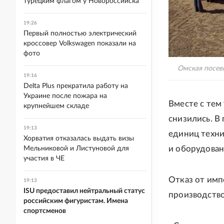
турецким флагом у Новороссийска
19:26
Первый полностью электрический
кроссовер Volkswagen показали на
фото
Омская посев
19:16
Delta Plus прекратила работу на
Украине после пожара на
Вместе с тем
крупнейшем складе
снизились. В
19:13
единиц техни
Хорватия отказалась выдать визы
и оборудован
Мельниковой и Листуновой для
участия в ЧЕ
Отказ от имп
19:13
ISU предоставил нейтральный статус
производство
российским фигуристам. Имена
спортсменов