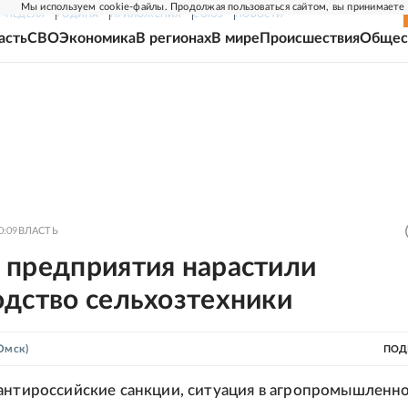
Мы используем cookie-файлы. Продолжая пользоваться сайтом, вы принимаете
Г-НЕДЕЛЯ
РОДИНА
ПРИЛОЖЕНИЯ
СОЮЗ
НОВОСТИ
асть
СВО
Экономика
В регионах
В мире
Происшествия
Общес
0:09
ВЛАСТЬ
 предприятия нарастили
одство сельхозтехники
Омск)
ПОД
антироссийские санкции, ситуация в агропромышленн