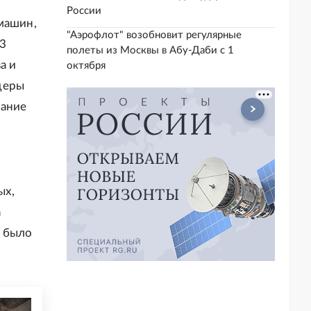
России
машин,
"Аэрофлот" возобновит регулярные
,3
полеты из Москвы в Абу-Даби с 1
а и
октября
деры
вание
ых,
а
е было