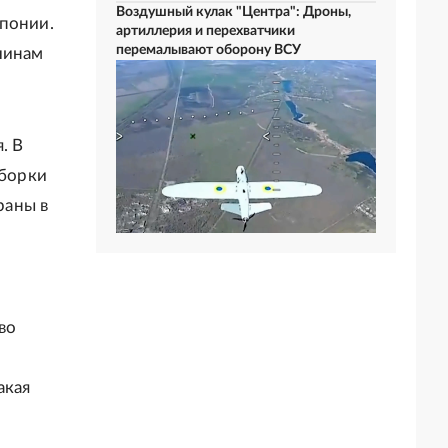
Воздушный кулак "Центра": Дроны,
Японии.
артиллерия и перехватчики
перемалывают оборону ВСУ
чинам
. В
уборки
раны в
,
во
акая