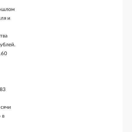
рошлом
ля и
тва
ублей.
160
183
ысячи
 в