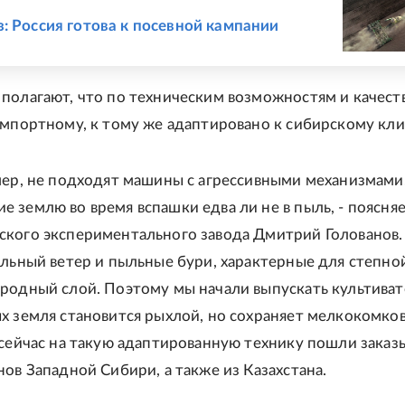
Е
: Россия готова к посевной кампании
полагают, что по техническим возможностям и качест
импортному, к тому же адаптировано к сибирскому кли
мер, не подходят машины с агрессивными механизмами
 землю во время вспашки едва ли не в пыль, - поясня
кого экспериментального завода Дмитрий Голованов. 
ильный ветер и пыльные бури, характерные для степно
родный слой. Поэтому мы начали выпускать культиват
х земля становится рыхлой, но сохраняет мелкокомко
 сейчас на такую адаптированную технику пошли заказ
нов Западной Сибири, а также из Казахстана.