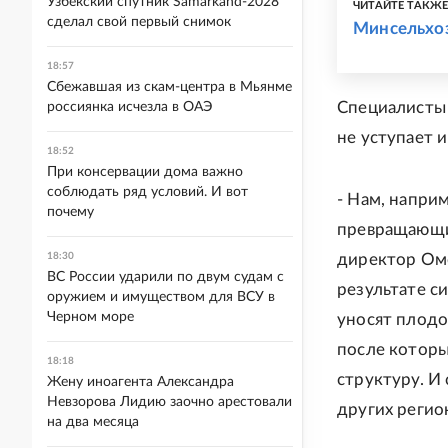
Узбекский спутник Samarkand-2028
ЧИТАЙТЕ ТАКЖ
сделал свой первый снимок
Минсельхоз
18:57
Сбежавшая из скам-центра в Мьянме
Специалисты 
россиянка исчезла в ОАЭ
не уступает 
18:52
При консервации дома важно
соблюдать ряд условий. И вот
- Нам, напри
почему
превращающие
18:30
директор Омс
ВС России ударили по двум судам с
результате с
оружием и имуществом для ВСУ в
Черном море
уносят плодо
после которы
18:18
структуру. И
Жену иноагента Александра
Невзорова Лидию заочно арестовали
других регио
на два месяца