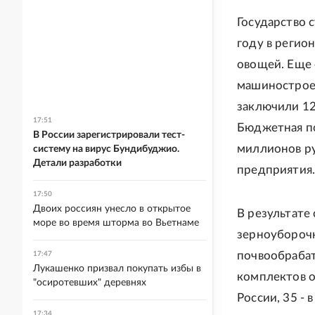
Государство 
году в регио
овощей. Еще 
машиностроен
заключили 12
17:51
Бюджетная по
В России зарегистрировали тест-
миллионов ру
систему на вирус Бундибуджио.
Детали разработки
предприятия
17:50
Двоих россиян унесло в открытое
В результате
море во время шторма во Вьетнаме
зерноуборочн
почвообрабат
17:47
Лукашенко призвал покупать избы в
комплектов о
"осиротевших" деревнях
России, 35 - 
17:34