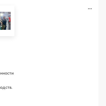
енности
одств.