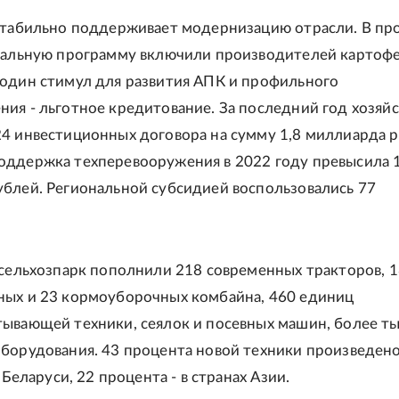
стабильно поддерживает модернизацию отрасли. В п
нальную программу включили производителей картофе
один стимул для развития АПК и профильного
ия - льготное кредитование. За последний год хозяйс
4 инвестиционных договора на сумму 1,8 миллиарда р
ддержка техперевооружения в 2022 году превысила 
блей. Региональной субсидией воспользовались 77
.
 сельхозпарк пополнили 218 современных тракторов, 
ых и 23 кормоуборочных комбайна, 460 единиц
ывающей техники, сеялок и посевных машин, более т
борудования. 43 процента новой техники произведено
в Беларуси, 22 процента - в странах Азии.