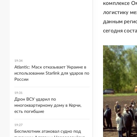
комплексе Ом
логистику ме
данным регио
сегодня сост
19:34
Atlantic: Маск отказывает Украине в
использовании Starlink для ударов по
России
19:31
Дрон ВСУ ударил по
многоквартирному дому в Керчи,
есть погибшие
19:27
Беспилотник атаковал судно под