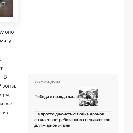
ву оно
мату.
,
ет
- В
РЕКОМЕНДУЕМ
й зоны,
оры,
Победа и правда наша!
ватую
ы из
Не просто джойстик: Война дронов
создает востребованных специалистов
для мирной жизни