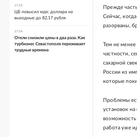
17:55
Прежде часть
ЦБ повысил курс доллара на
Сейчас, когд
выходные до 82,17 рубля
разорваны, б
17:54
Отели снизили цены в два раза. Как
турбизнес Севастополя переживает
Тем не менее
трудные времена
частности, с
сахарной свек
России из и
которые поки
Проблемы ест
установок на
возможность 
работа уже и