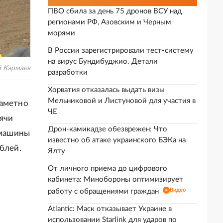
ПВО сбила за день 75 дронов ВСУ над
регионами РФ, Азовским и Черным
морями
В России зарегистрировали тест-систему
на вирус Бундибуджио. Детали
й Кармаев
разработки
Хорватия отказалась выдать визы
Мельниковой и Листуновой для участия в
заметно
ЧЕ
ячи
Дрон-камикадзе обезврежен: Что
 машины
известно об атаке украинского БЭКа на
блей.
Ялту
От личного приема до цифрового
кабинета: Минобороны оптимизирует
Видео
работу с обращениями граждан
Atlantic: Маск отказывает Украине в
использовании Starlink для ударов по