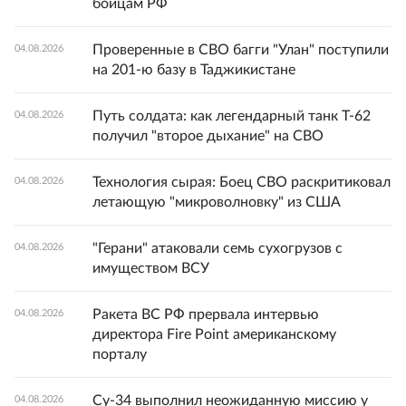
бойцам РФ
Проверенные в СВО багги "Улан" поступили
04.08.2026
на 201-ю базу в Таджикистане
Путь солдата: как легендарный танк Т-62
04.08.2026
получил "второе дыхание" на СВО
Технология сырая: Боец СВО раскритиковал
04.08.2026
летающую "микроволновку" из США
"Герани" атаковали семь сухогрузов с
04.08.2026
имуществом ВСУ
Ракета ВС РФ прервала интервью
04.08.2026
директора Fire Point американскому
порталу
Су-34 выполнил неожиданную миссию у
04.08.2026