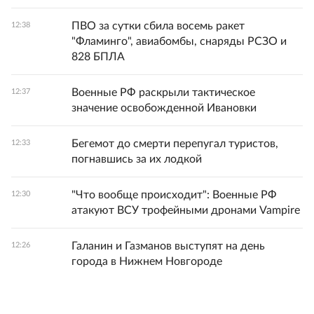
ПВО за сутки сбила восемь ракет
12:38
"Фламинго", авиабомбы, снаряды РСЗО и
828 БПЛА
Военные РФ раскрыли тактическое
12:37
значение освобожденной Ивановки
Бегемот до смерти перепугал туристов,
12:33
погнавшись за их лодкой
"Что вообще происходит": Военные РФ
12:30
атакуют ВСУ трофейными дронами Vampire
Галанин и Газманов выступят на день
12:26
города в Нижнем Новгороде