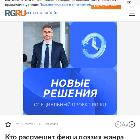
OK
принимаете условия
Пользовательского соглашения
СВЕЖИЙ НОМЕР
ПОДПИСКА
ЛЕНТА НОВОСТЕЙ
21.03.2023 10:45
КУЛЬТУРА
Кто рассмешит фею и поэзия жанра