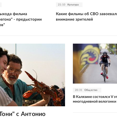
21:10
Культура
выхода фильма
Какие фильмы об СВО завоевал
йегона" - предыстории
внимание зрителей
ов"
20:31
Общество
В Калязине состоялся V э
многодневной велогонки 
Тони" с Антонио