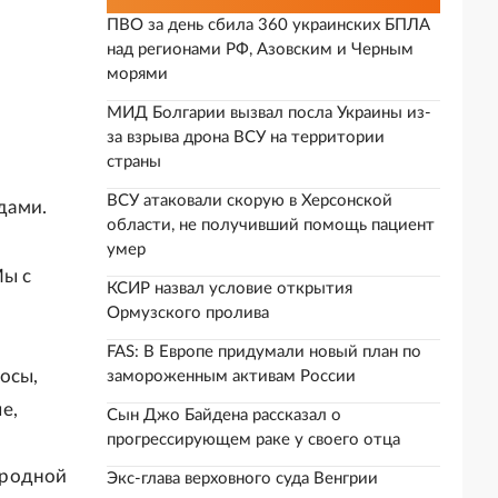
ПВО за день сбила 360 украинских БПЛА
над регионами РФ, Азовским и Черным
морями
МИД Болгарии вызвал посла Украины из-
за взрыва дрона ВСУ на территории
страны
ВСУ атаковали скорую в Херсонской
дами.
области, не получивший помощь пациент
умер
Мы с
КСИР назвал условие открытия
Ормузского пролива
FAS: В Европе придумали новый план по
осы,
замороженным активам России
е,
Сын Джо Байдена рассказал о
прогрессирующем раке у своего отца
ародной
Экс-глава верховного суда Венгрии