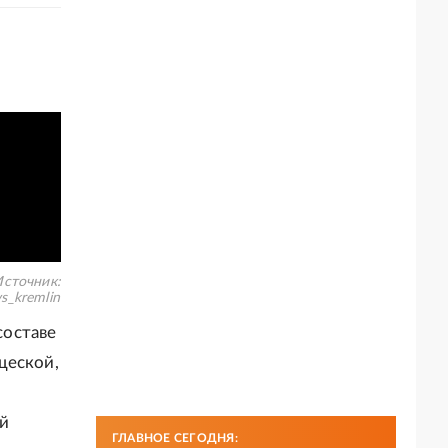
сточник:
s_kremlin
составе
щеской,
ый
ГЛАВНОЕ СЕГОДНЯ: