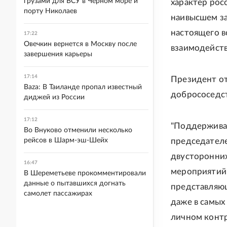
грузами для ВСУ в Черном море и
характер рос
порту Николаев
наивысшем за
настоящего в
17:22
Овечкин вернется в Москву после
взаимодействи
завершения карьеры
17:14
Президент от
Baza: В Таиланде пропал известный
добрососедст
диджей из России
17:12
"Поддерживае
Во Внуково отменили несколько
рейсов в Шарм-эш-Шейх
председателе
двусторонних
16:47
мероприятий,
В Шереметьеве прокомментировали
данные о пытавшихся догнать
представляющ
самолет пассажирах
даже в самых
личном контр