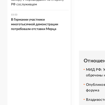
РФ сослуживцем
15:53
В Германии участники
многотысячной демонстрации
потребовали отставки Мерца
Отношен
МИД РФ: У
обречены н
Опубликова
форума
Владивосто