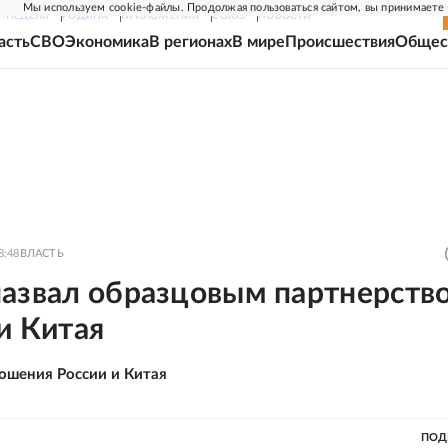
Мы используем cookie-файлы. Продолжая пользоваться сайтом, вы принимаете
Г-НЕДЕЛЯ
РОДИНА
ПРИЛОЖЕНИЯ
СОЮЗ
НОВОСТИ
асть
СВО
Экономика
В регионах
В мире
Происшествия
Общес
8:48
ВЛАСТЬ
назвал образцовым партнерств
и Китая
ошения России и Китая
ПОД