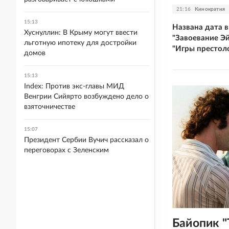
21:16
Кинократия
15:13
Названа дата 
Хуснуллин: В Крыму могут ввести
"Завоевание Э
льготную ипотеку для достройки
"Игры престол
домов
15:13
Index: Против экс-главы МИД
Венгрии Сийярто возбуждено дело о
взяточничестве
15:07
Президент Сербии Вучич рассказал о
переговорах с Зеленским
Байопик "