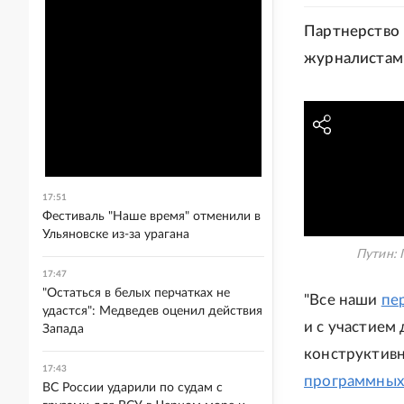
Партнерство 
журналистам
17:51
Фестиваль "Наше время" отменили в
Ульяновске из-за урагана
Путин: 
17:47
"Остаться в белых перчатках не
"Все наши
пе
удастся": Медведев оценил действия
и с участием
Запада
конструктивн
17:43
программных 
ВС России ударили по судам с