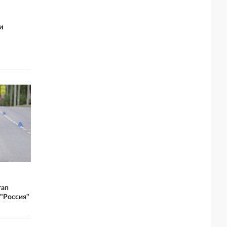
и
тап
"Россия"