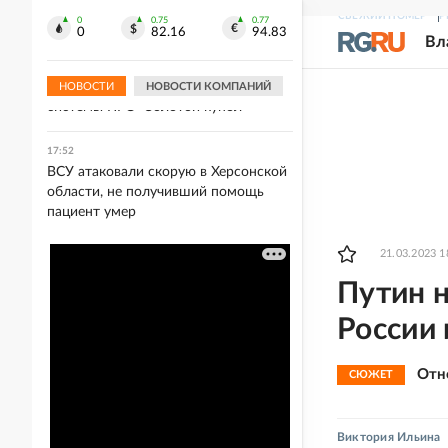
Метеоролог Шпиг предупредил о
СВЕЖИЙ НОМЕР
Р
грозящем Украине дефиците воды
0
0.75
0.77
0
82.16
94.83
Вл
17:53
Пентагон ускорил испытания
НОВОСТИ
НОВОСТИ КОМПАНИЙ
системы ПРО "Золотой купол"
17:52
ВСУ атаковали скорую в Херсонской
области, не получивший помощь
пациент умер
21.03.2023 1
Путин 
России 
Отн
СЮЖЕТ
Виктория Ильина