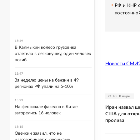
РФ и КНР 
постоянно
15:49
В Калмыкии колесо грузовика
отлетело в легковушку, один человек
погиб
Новости СМИ
15:47
За неделю цены на бензин в 49
регионах РФ упали на 5-10%
21:48
В мире
15:23
На фестивале факелов в Китае
Иран назвал ше
загорелись 16 человек
США для откр
пролива
15:15
Овечкин заявил, что не
разговаривает с клюшками