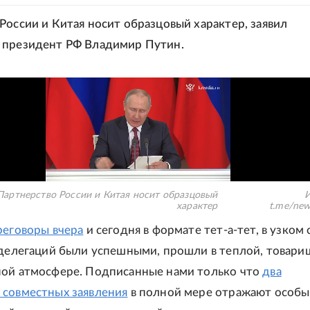
России и Китая носит образцовый характер, заявил
 президент РФ Владимир Путин.
Партнерство России и Китая носит образцовый
И
характер
t.me/new
реговоры вчера
и сегодня в формате тет-а-тет, в узком 
 делегаций были успешными, прошли в теплой, товари
ой атмосфере. Подписанные нами только что
два
совместных заявления
в полной мере отражают особ