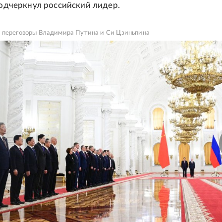
 подчеркнул российский лидер.
 переговоры Владимира Путина и Си Цзиньпина