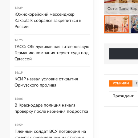
16:39
Фото: Павел Быр
Южнокорейский мессенджер
KakaoTalk собрался закрепиться в
России
16:25
ТАСС: Обслуживавшая гитлеровскую
Германию компания теряет суда под
Одессой
16:19
КСИР назвал условие открытия
РУБРИКИ
Ормузского пролива
Президент
16:06
В Краснодаре полиция начала
проверку после избиения подростка
15:59
Пленный солдат ВСУ поговорил на
камеру с перешедшим на сторону