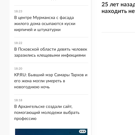
25 лет наза
находить н
18:23
В центре Мурманска с фасада
жилого дома осыпаются куски
кирпичей и штукатурки
18:22
В Псковской области девять человек
заразились клещевыми инфекциями
18:20
KP.RU: Бывший мэр Самары Тархов и
его жена могли умереть в
новогоднюю ночь
18:18
В Архангельске создали сайт,
помогающий молодежи выбрать
профессию