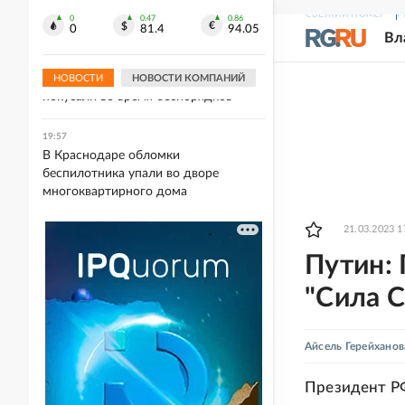
маски из-за горения мусорного
СВЕЖИЙ НОМЕР
Р
полигона
0
0.47
0.86
0
81.4
94.05
Вл
20:01
В Британии женщину-полицейского
НОВОСТИ
НОВОСТИ КОМПАНИЙ
покусали во время беспорядков
19:57
В Краснодаре обломки
беспилотника упали во дворе
многоквартирного дома
21.03.2023 1
Путин: 
"Сила С
Айсель Герейханов
Президент РФ