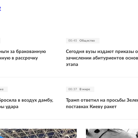
2
00:45
Общество
ньги за бракованную
Сегодня вузы издают приказы о
нную в рассрочку
зачислении абитуриентов осно
этапа
ие
00:37
В мире
росила в воздух дамбу,
Трамп ответил на просьбы Зеле
ры удара
поставках Киеву ракет