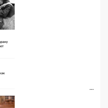
арану
лет
как