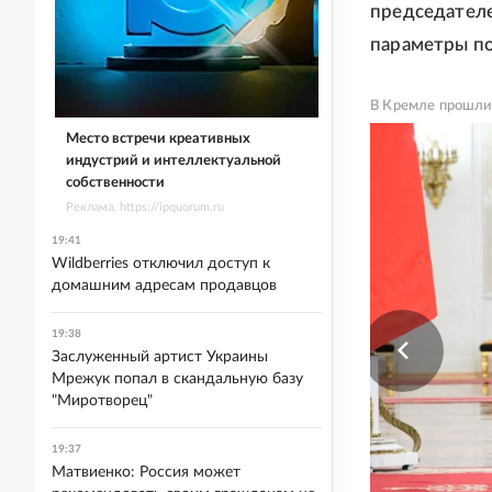
председателе
параметры по
В Кремле прошли
Место встречи креативных
индустрий и интеллектуальной
собственности
Реклама. https://ipquorum.ru
19:41
Wildberries отключил доступ к
домашним адресам продавцов
19:38
Заслуженный артист Украины
Мрежук попал в скандальную базу
"Миротворец"
19:37
Матвиенко: Россия может