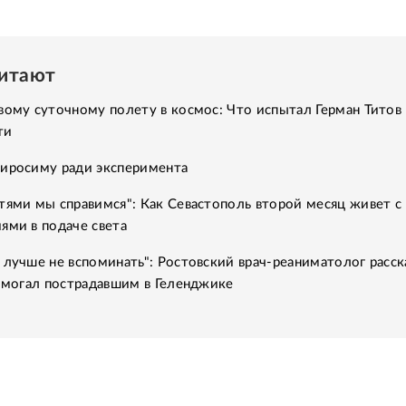
читают
вому суточному полету в космос: Что испытал Герман Титов 
ти
Хиросиму ради эксперимента
тями мы справимся": Как Севастополь второй месяц живет с
ями в подаче света
 лучше не вспоминать": Ростовский врач-реаниматолог расск
помогал пострадавшим в Геленджике