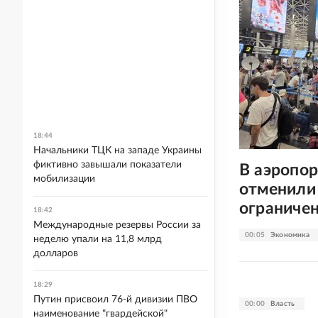
18:44
Начальники ТЦК на западе Украины
фиктивно завышали показатели
В аэропор
мобилизации
отменили 
ограниче
18:42
Международные резервы России за
00:05
Экономика
неделю упали на 11,8 млрд
долларов
18:29
Путин присвоил 76-й дивизии ПВО
00:00
Власть
наименование "гвардейской"