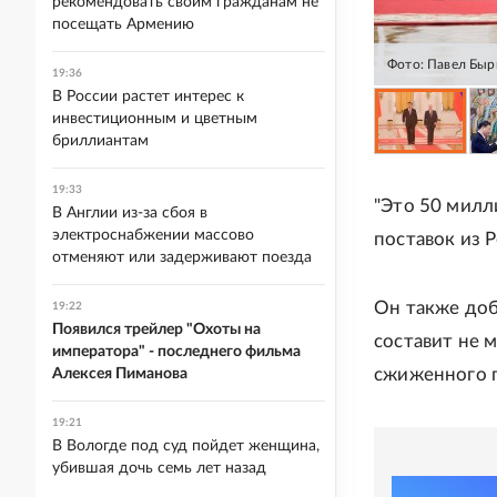
рекомендовать своим гражданам не
посещать Армению
Фото: Павел Быр
19:36
В России растет интерес к
инвестиционным и цветным
бриллиантам
19:33
"Это 50 милл
В Англии из-за сбоя в
электроснабжении массово
поставок из Р
отменяют или задерживают поезда
Он также доб
19:22
Появился трейлер "Охоты на
составит не 
императора" - последнего фильма
сжиженного г
Алексея Пиманова
19:21
В Вологде под суд пойдет женщина,
убившая дочь семь лет назад