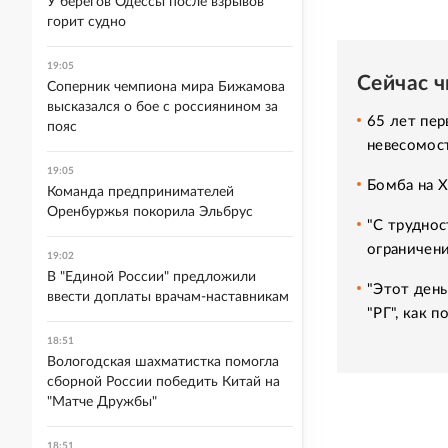
У берегов Одессы после взрывов
горит судно
19:05
Сейчас 
Соперник чемпиона мира Бижамова
высказался о бое с россиянином за
65 лет пер
пояс
невесомос
19:05
Бомба на 
Команда предпринимателей
Оренбуржья покорила Эльбрус
"С труднос
ограничени
19:02
В "Единой России" предложили
"Этот день
ввести доплаты врачам-наставникам
"РГ", как 
18:51
Вологодская шахматистка помогла
сборной России победить Китай на
"Матче Дружбы"
18:51