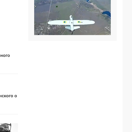
вного
нского о