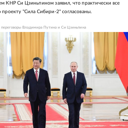
м КНР Си Цзиньпином заявил, что практически все
 проекту "Сила Сибири-2" согласованы.
 переговоры Владимира Путина и Си Цзиньпина