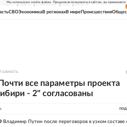
Мы используем cookie-файлы. Продолжая пользоваться сайтом, вы принимаете
Г-НЕДЕЛЯ
РОДИНА
ПРИЛОЖЕНИЯ
СОЮЗ
НОВОСТИ
асть
СВО
Экономика
В регионах
В мире
Происшествия
Общес
7:32
ВЛАСТЬ
Почти все параметры проекта
ибири - 2" согласованы
а
ПОД
 Владимир Путин после переговоров в узком составе 