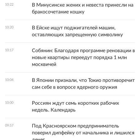
В Минусинске жених и невеста принесли на
10:22
бракосочетание кошку
В Ейске ищут поджигателей машин,
10:20
оставляющих запрещенную символику
Собянин: Благодаря программе реновации в
10:17
новые квартиры переедут порядка 1 млн
москвичей
В Японии признали, что Токио противоречит
10:04
сам себе в вопросе ядерного оружия
Россиян ждут семь коротких рабочих
10:00
недель. Календарь
Под Красноярском предприниматель
09:57
поверил дипфейку от начальника и лишился
денег