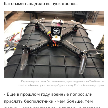
батонами наладило выпуск дронов.
Первая партия таких беспилотников, произведенных на Тамбовском
хлебокомбинате, уже скоро прибудет в зону СВО. / Александр Рудик
- Еще в прошлом году военные попросили
прислать беспилотники - чем больше, тем