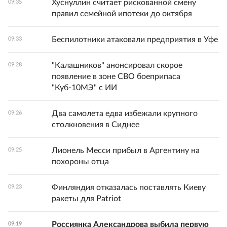
Хуснуллин считает рискованной смену
09:35
правил семейной ипотеки до октября
Беспилотники атаковали предприятия в Уфе
09:33
"Калашников" анонсировал скорое
09:28
появление в зоне СВО боеприпаса
"Куб-10МЭ" с ИИ
Два самолета едва избежали крупного
09:26
столкновения в Сиднее
Лионель Месси прибыл в Аргентину на
09:25
похороны отца
Финляндия отказалась поставлять Киеву
09:23
ракеты для Patriot
Россиянка Александрова выбила первую
09:19