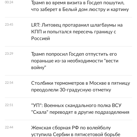
Трамп во время визита в Госдеп пошутил,
00:24
что заберет в Белый дом люстру и картину
LRT: Литовец протаранил шлагбаумы на
23:45
КПП и попытался пересечь границу с
Россией
Трамп попросил Госдеп отпустить его
23:29
пораньше из-за необходимости "вести
войну"
Столбики термометров в Москве в пятницу
22:54
преодолели 30-градусную отметку
"УП": Военных скандального полка ВСУ
22:51
"Скала" переводят в другие подразделения
Женская сборная РФ по волейболу
22:44
уступила Сербии в пятисетовой борьбе