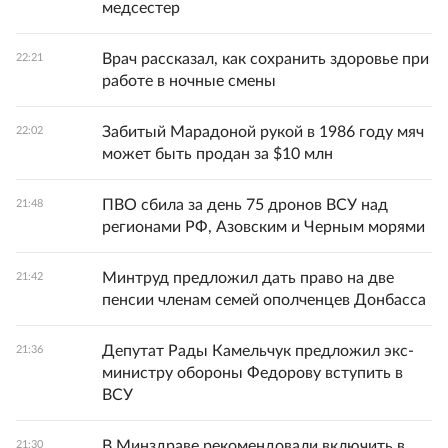
медсестер
Врач рассказал, как сохранить здоровье при
22:21
работе в ночные смены
Забитый Марадоной рукой в 1986 году мяч
22:02
может быть продан за $10 млн
ПВО сбила за день 75 дронов ВСУ над
21:48
регионами РФ, Азовским и Черным морями
Минтруд предложил дать право на две
21:42
пенсии членам семей ополченцев Донбасса
Депутат Рады Камельчук предложил экс-
21:36
министру обороны Федорову вступить в
ВСУ
В Минздраве рекомендовали включить в
21:30