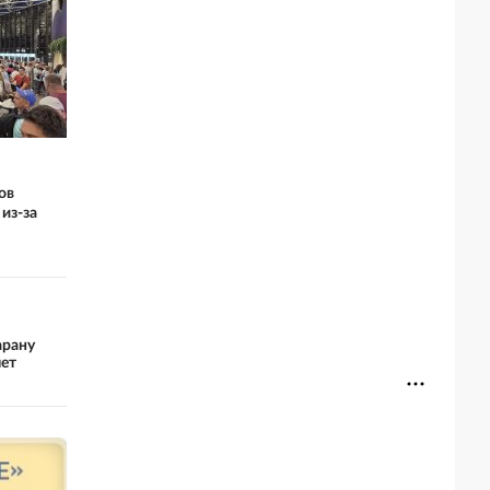
ов
из-за
арану
лет