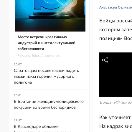
Анастасия Селива
Бойцы росси
котором запе
Место встречи креативных
позициям Воо
индустрий и интеллектуальной
собственности
Реклама. https://ipquorum.ru
20:07
Саратовцам посоветовали надеть
маски из-за горения мусорного
полигона
20:01
В Британии женщину-полицейского
Бойцы РФ показ
покусали во время беспорядков
Как уточняет 
19:57
На кадрах ви
В Краснодаре обломки