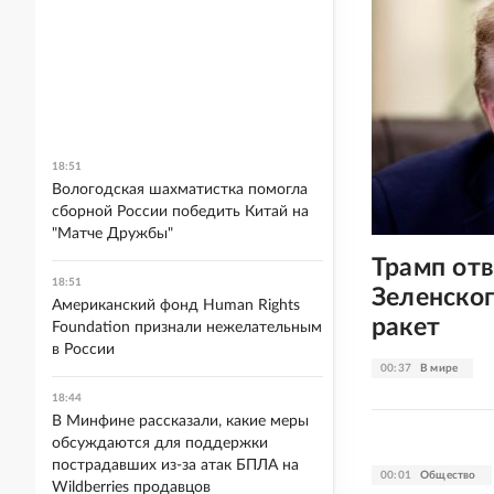
18:51
Вологодская шахматистка помогла
сборной России победить Китай на
"Матче Дружбы"
Трамп отв
18:51
Зеленског
Американский фонд Human Rights
ракет
Foundation признали нежелательным
в России
00:37
В мире
18:44
В Минфине рассказали, какие меры
обсуждаются для поддержки
пострадавших из-за атак БПЛА на
00:01
Общество
Wildberries продавцов