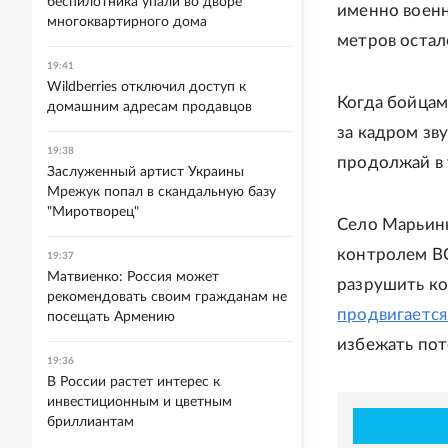
беспилотника упали во дворе
именно военн
многоквартирного дома
метров остал
19:41
Wildberries отключил доступ к
Когда бойцам
домашним адресам продавцов
за кадром зв
19:38
продолжай в 
Заслуженный артист Украины
Мрежук попал в скандальную базу
"Миротворец"
Село Марьинк
контролем ВС
19:37
Матвиенко: Россия может
разрушить к
рекомендовать своим гражданам не
продвигается
посещать Армению
избежать пот
19:36
В России растет интерес к
инвестиционным и цветным
бриллиантам