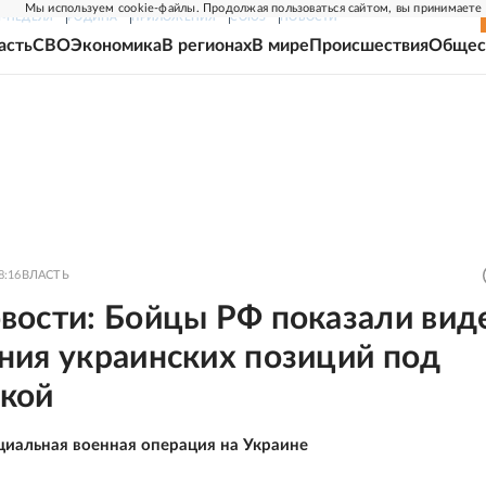
Мы используем cookie-файлы. Продолжая пользоваться сайтом, вы принимаете
Г-НЕДЕЛЯ
РОДИНА
ПРИЛОЖЕНИЯ
СОЮЗ
НОВОСТИ
асть
СВО
Экономика
В регионах
В мире
Происшествия
Общес
8:16
ВЛАСТЬ
вости: Бойцы РФ показали вид
ния украинских позиций под
кой
циальная военная операция на Украине