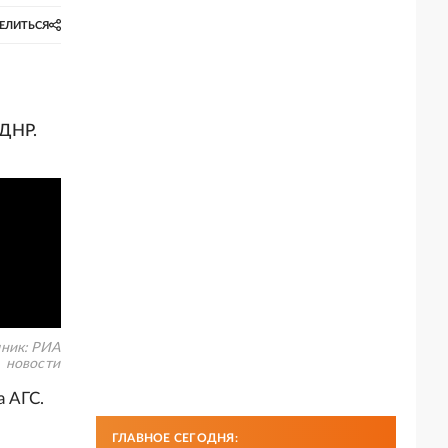
ЕЛИТЬСЯ
о
 ДНР.
ник:
РИА
новости
а АГС.
к
ГЛАВНОЕ СЕГОДНЯ: