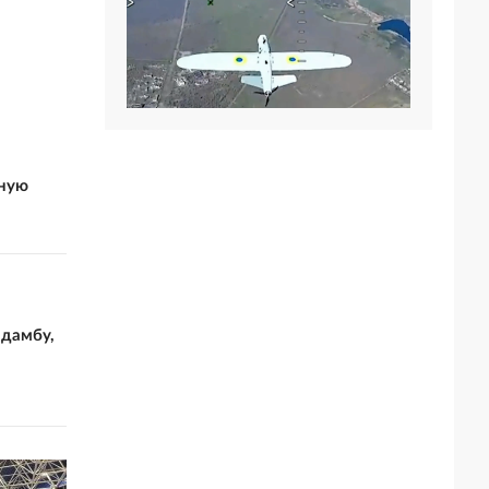
нную
 дамбу,