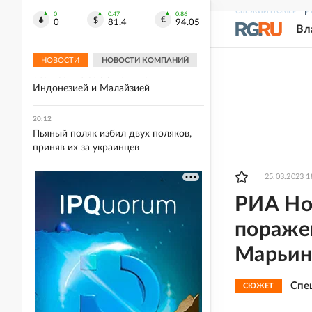
молдавского наемника ВСУ,
СВЕЖИЙ НОМЕР
Р
которого награждал Залужный
0
0.47
0.86
0
81.4
94.05
Вл
20:21
МЭР: РФ рассчитывает заключить
НОВОСТИ
НОВОСТИ КОМПАНИЙ
безвизовые соглашения с
Индонезией и Малайзией
20:12
Пьяный поляк избил двух поляков,
приняв их за украинцев
25.03.2023 1
РИА Но
пораже
Марьин
Спе
СЮЖЕТ