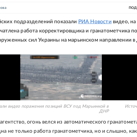
нова
ПОД
йских подразделений показали
РИА Новости
видео, на
чатлена работа корректировщика и гранатометчика п
руженных сил Украины на марьинском направлении в
али видео поражения позиций ВСУ под Марьинкой в
Источ
ДНР
агентство, огонь велся из автоматического гранатомет
дна не только работа гранатометчика, но и слышно, ка