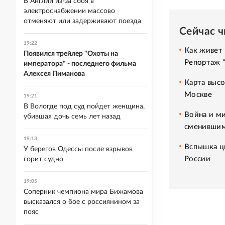
В Англии из-за сбоя в
электроснабжении массово
отменяют или задерживают поезда
Сейчас 
19:22
Как живет 
Появился трейлер "Охоты на
Репортаж 
императора" - последнего фильма
Алексея Пиманова
Карта высо
Москве
19:21
В Вологде под суд пойдет женщина,
Война и ми
убившая дочь семь лет назад
сменившим
19:13
Вспышка ци
У берегов Одессы после взрывов
России
горит судно
19:05
Соперник чемпиона мира Бижамова
высказался о бое с россиянином за
пояс