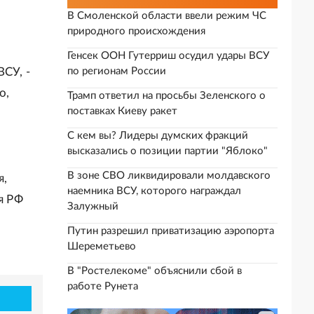
о
В Смоленской области ввели режим ЧС
природного происхождения
Генсек ООН Гутерриш осудил удары ВСУ
СУ, -
по регионам России
о,
Трамп ответил на просьбы Зеленского о
поставках Киеву ракет
С кем вы? Лидеры думских фракций
высказались о позиции партии "Яблоко"
В зоне СВО ликвидировали молдавского
я,
наемника ВСУ, которого награждал
я РФ
Залужный
Путин разрешил приватизацию аэропорта
Шереметьево
В "Ростелекоме" объяснили сбой в
работе Рунета