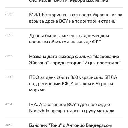
фестиваль памяти Федора Шаляпина
МИД Болгарии вызвал посла Украины из-за
21:20
взрыва дрона ВСУ на территории страны
Дроны были замечены над немецким
21:18
военным объектом на западе ФРГ
Названа дата выхода фильма "Завоевание
21:16
Эйегона" - предыстории "Игры престолов"
ПВО за день сбила 360 украинских БПЛА
21:00
над регионами РФ, Азовским и Черным
морями
IHA: Атакованное ВСУ турецкое судно
20:51
Nadezhda превратилось в груду металла
Байопик "Тони" с Антонио Бандерасом
20:42