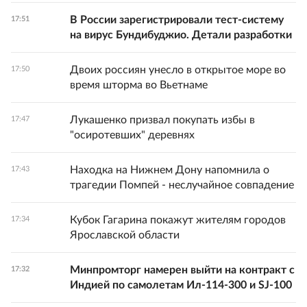
В России зарегистрировали тест-систему
17:51
на вирус Бундибуджио. Детали разработки
Двоих россиян унесло в открытое море во
17:50
время шторма во Вьетнаме
Лукашенко призвал покупать избы в
17:47
"осиротевших" деревнях
Находка на Нижнем Дону напомнила о
17:43
трагедии Помпей - неслучайное совпадение
Кубок Гагарина покажут жителям городов
17:34
Ярославской области
Минпромторг намерен выйти на контракт с
17:32
Индией по самолетам Ил-114-300 и SJ-100