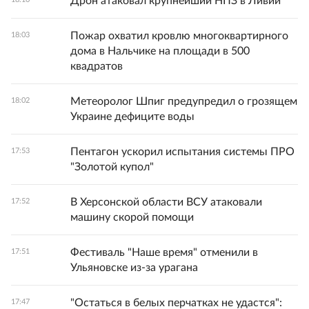
Дрон атаковал крупнейший НПЗ в Ливии
Пожар охватил кровлю многоквартирного
18:03
дома в Нальчике на площади в 500
квадратов
Метеоролог Шпиг предупредил о грозящем
18:02
Украине дефиците воды
Пентагон ускорил испытания системы ПРО
17:53
"Золотой купол"
В Херсонской области ВСУ атаковали
17:52
машину скорой помощи
Фестиваль "Наше время" отменили в
17:51
Ульяновске из-за урагана
"Остаться в белых перчатках не удастся":
17:47