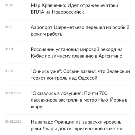
Мэр Кравченко: Идет отражение атаки
04:40
БПЛА на Новороссийск
Аэропорт Шереметьево перешел на особый
04:31
режим работы
Россиянин установил мировой рекорд на
04:04
Кубке по зимнему плаванию в Аргентине
"Очнись уже": Соскин заявил, что Зеленский
03:23
теряет контроль над Одессой
"Оказались в ловушке": Почти 700
09.08.2026
пассажиров застряли в метро Нью-Йорка в
жару
На западе Франции из-за засухи уровень
09.08.2026
реки Луары достиг критической отметки