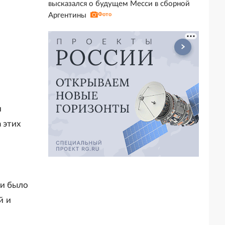
высказался о будущем Месси в сборной
Аргентины
Фото
и
 этих
ии было
й и