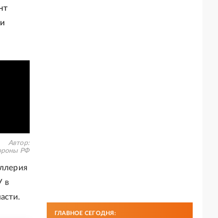
нт
ии
Автор:
роны РФ
иллерия
 в
асти.
ГЛАВНОЕ СЕГОДНЯ: