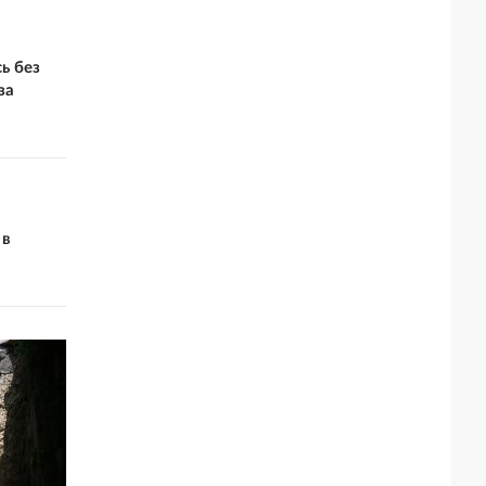
ь без
за
 в