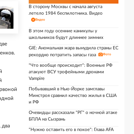
В сторону Москвы с начала августа
летело 1984 беспилотника. Видео
Видео
В этом году осенние каникулы у
школьников будут длиннее зимних
две
GIE: Аномальная жара вынудила страны ЕС
енков.
рекордно потратить запасы газа
Фото
"Что вообще происходит": Военные РФ
й
атакуют ВСУ трофейными дронами
Vampire
й
ервоной
Побывавший в Нью-Йорке замглавы
Минстроя сравнил качество жилья в США
родной
и РФ
Очевидцы рассказали "РГ" о ночной атаке
БПЛА на Сызрань
 два
"Нужно оставить его в покое": Глава AFA