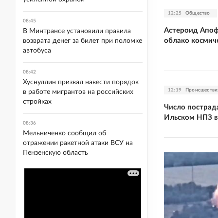
12:25
Общество
08:45
Астероид Апоф
В Минтрансе установили правила
облако космич
возврата денег за билет при поломке
автобуса
08:42
Хуснуллин призвал навести порядок
12:19
Происшестви
в работе мигрантов на российских
стройках
Число пострад
Ильском НПЗ в
08:36
Мельниченко сообщил об
отражении ракетной атаки ВСУ на
Пензенскую область