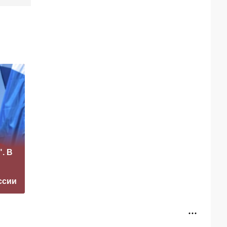
«Это конец всего»:
США взмолили
. В
Захарова
Россию
прокомментировал
освободить одного
а фестиваль в
человека из
ссии
Юрмале
тюрьмы