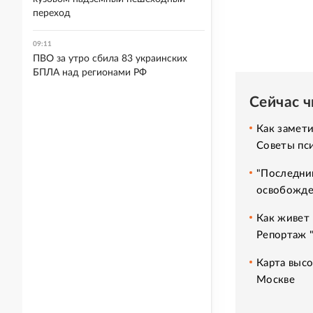
переход
09:11
ПВО за утро сбила 83 украинских
БПЛА над регионами РФ
Сейчас 
Как замет
Советы пс
"Последний
освобожде
Как живет 
Репортаж 
Карта высо
Москве