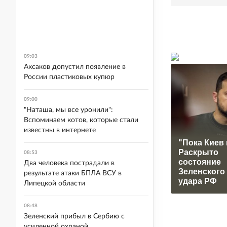
09:03
Аксаков допустил появление в
России пластиковых купюр
09:00
"Наташа, мы все уронили":
Вспоминаем котов, которые стали
известны в интернете
"Пока Киев 
Раскрыто
08:53
состояние
Два человека пострадали в
Зеленского
результате атаки БПЛА ВСУ в
удара РФ
Липецкой области
08:48
Зеленский прибыл в Сербию с
усиленной охраной