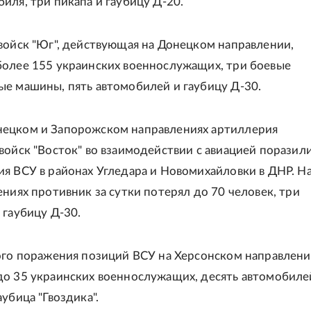
иля, три пикапа и гаубицу Д-20.
войск "Юг", действующая на Донецком направлении,
олее 155 украинских военнослужащих, три боевые
е машины, пять автомобилей и гаубицу Д-30.
ецком и Запорожском направлениях артиллерия
войск "Восток" во взаимодействии с авиацией поразил
я ВСУ в районах Угледара и Новомихайловки в ДНР. На
ениях противник за сутки потерял до 70 человек, три
 гаубицу Д-30.
ого поражения позиций ВСУ на Херсонском направлен
о 35 украинских военнослужащих, десять автомобиле
убица "Гвоздика".