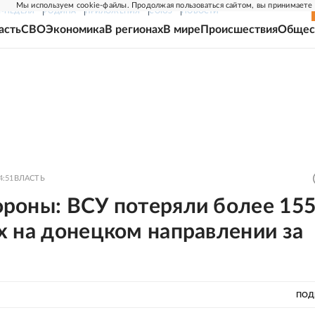
Мы используем cookie-файлы. Продолжая пользоваться сайтом, вы принимаете
Г-НЕДЕЛЯ
РОДИНА
ПРИЛОЖЕНИЯ
СОЮЗ
НОВОСТИ
асть
СВО
Экономика
В регионах
В мире
Происшествия
Общес
4:51
ВЛАСТЬ
роны: ВСУ потеряли более 15
х на донецком направлении за
ПОД