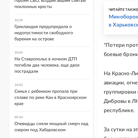
героям СВО, воздвигавшим сбитые
поклонные кресты
ЧИТАЙТЕ ТАКЖ
Минобороны
10:29
в Харьковс
Гренландия предупредила о
недопустимости свободного
бурения на острове
"Потери прот
10:05
боевые брони
На Ставрополье в ночном ДТП
погибли два человека, еще двое
пострадали
На Красно-Л
авиации, огн
10:02
Семья с ребенком пропала при
группировки 
сплаве по реке Кан в Красноярском
Дибровы в ЛН
крае
республике.
09:54
Очевидцы сняли мощный смерч над
За сутки на 
озером под Хабаровском