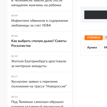
В Челябинске завели дело после
нападения мужчины на ребенка
09:49
Инфантино обвинили в содержании
любовницы за счет УЕФА
09:46
РУБРИКИ
Как выбрать спелую дыню? Советы
Роскачества
Армия
М
09:19
Жителя Екатеринбурга арестовали
за матерные анекдоты
09:17
Хуснуллин заявил о переломе
положения на трассе "Новороссия"
09:13
Под Тюменью самосвал обрушил
кузовом надземный пешеходный