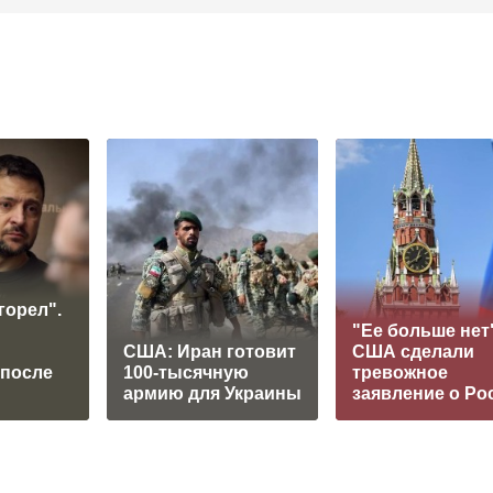
горел".
"Ее больше нет"
США: Иран готовит
США сделали
 после
100-тысячную
тревожное
армию для Украины
заявление о Ро