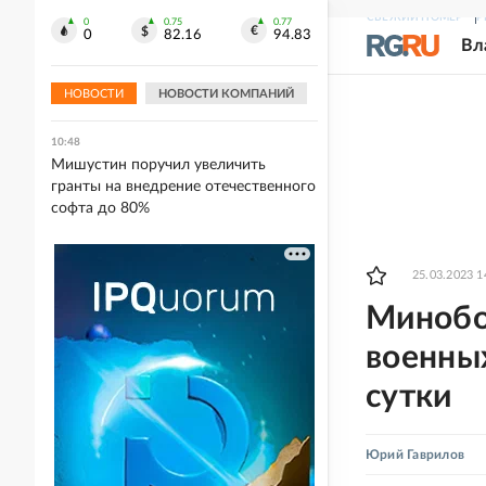
Тюмени
СВЕЖИЙ НОМЕР
Р
0
0.75
0.77
0
82.16
94.83
Вл
10:49
Морпехи РФ обманули ВСУ,
переодевшись в украинскую форму
НОВОСТИ
НОВОСТИ КОМПАНИЙ
10:48
Мишустин поручил увеличить
гранты на внедрение отечественного
софта до 80%
25.03.2023 1
Минобо
военны
сутки
Юрий Гаврилов