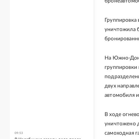
бронеавтомоб
Группировка 
уничтожила б
бронированны
На Южно-Дон
группировки 
подразделени
двух направл
автомобиля и
В ходе огнев
уничтожено д
самоходная га
09:53