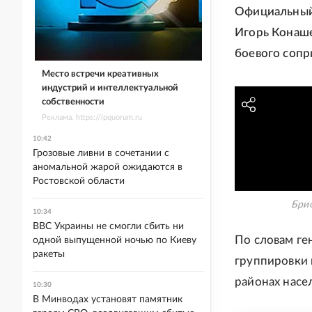
Официальный
Игорь Конаше
боевого сопр
Место встречи креативных
индустрий и интеллектуальной
собственности
Реклама. https://ipquorum.ru
10:42
Грозовые ливни в сочетании с
аномальной жарой ожидаются в
Ростовской области
Бри
10:34
ВВС Украины не смогли сбить ни
По словам ге
одной выпущенной ночью по Киеву
ракеты
группировки 
районах насе
10:30
В Минводах установят памятник