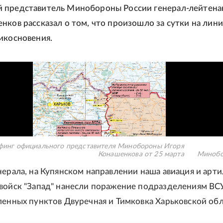
 представитель Минобороны России генерал-лейтена
нков рассказал о том, что произошло за сутки на лин
икосновения.
финг официального представителя Минобороны Игоря
Конашенкова от 25 марта
Минобо
нерала, на Купянском направлении наша авиация и арт
войск "Запад" нанесли поражение подразделениям ВСУ
ленных пунктов Двуречная и Тимковка Харьковской обл