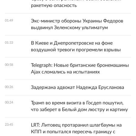
ракетную опасность
Экс-министр обороны Украины Федоров
01:49
выдвинул Зеленскому ультиматум
В Киеве и Днепропетровске на фоне
01:33
воздушной тревоги прогремели взрывы
Telegraph: Новые британские бронемашины
00:58
Ajax сломались на испытаниях
Задержана адвокат Надежда Ерусланова
00:26
Трамп во время визита в Госдеп пошутил,
00:24
что заберет в Белый дом люстру и картину
LRT: Литовец протаранил шлагбаумы на
23:45
КПП и попытался пересечь границу с