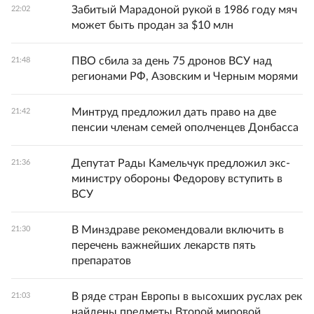
Забитый Марадоной рукой в 1986 году мяч
22:02
может быть продан за $10 млн
ПВО сбила за день 75 дронов ВСУ над
21:48
регионами РФ, Азовским и Черным морями
Минтруд предложил дать право на две
21:42
пенсии членам семей ополченцев Донбасса
Депутат Рады Камельчук предложил экс-
21:36
министру обороны Федорову вступить в
ВСУ
В Минздраве рекомендовали включить в
21:30
перечень важнейших лекарств пять
препаратов
В ряде стран Европы в высохших руслах рек
21:03
найдены предметы Второй мировой